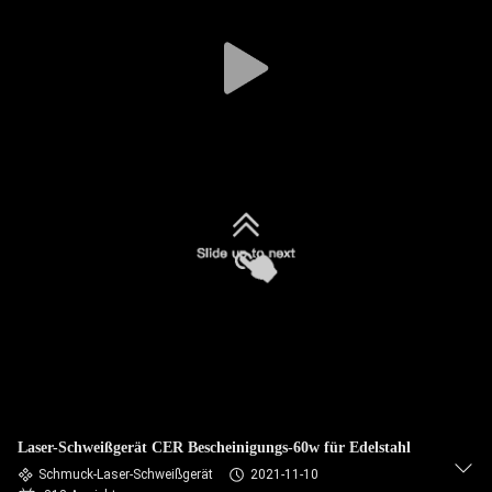
TOUR
QUALITÄTSKONTROLLE
KONTAKTIERE
UNS
FORDERN
SIE
EIN
ANGEBOT
AN
Laser-Schweißgerät CER Bescheinigungs-60w für Edelstahl
РУССКИЙ
Schmuck-Laser-Schweißgerät
2021-11-10