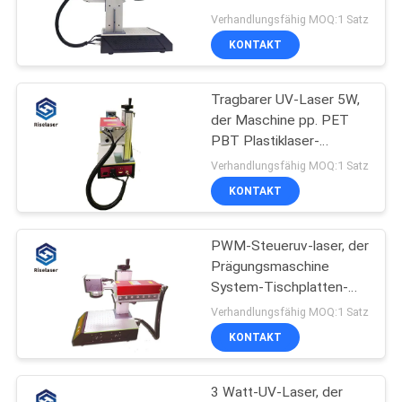
Metalle
САЙТ
Verhandlungsfähig MOQ:1 Satz
KONTAKT
160
SITEMAP
Handlaser-
Tragbarer UV-Laser 5W,
der Maschine pp. PET
Schweißgerät
PRIVACY
PBT Plastiklaser-
Markierung markiert
POLICY
Verhandlungsfähig MOQ:1 Satz
KONTAKT
PWM-Steueruv-laser, der
221
Prägungsmaschine
Faser-Laser-
System-Tischplatten-
Lasers markiert
Verhandlungsfähig MOQ:1 Satz
Markierungs-
KONTAKT
Maschine
3 Watt-UV-Laser, der