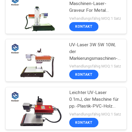
Maschinen-Laser-
Graveur For Metal
42
Jewelry markiert
Verhandlungsfähig MOQ:1 Satz
UV
KONTAKT
Laserbeschriftungsaut
UV-Laser 3W 5W 10W,
der
Markierungsmaschinen-
Tischplattenfaser-Laser-
Verhandlungsfähig MOQ:1 Satz
Schneider graviert
KONTAKT
21
Leichter UV-Laser
Laser-Schweißgerät
0.1mJ, der Maschine für
pp.-Plastik-PVC-Holz
markiert
Verhandlungsfähig MOQ:1 Satz
KONTAKT