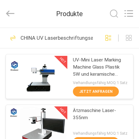
Riselaser
Technology
Co.,
Produkte
Ltd.
All
Rights
Reserved.
HEIM
131
CHINA UV Laserbeschriftungsautomat
Metallfaser-Laser-
PRODUKTE
Schneidemaschine
HOT
UV-Mini Laser Marking
Machine Glass Plastik
VR-
5W und keramische
SHOW
Markierung
Verhandlungsfähig MOQ:1 Satz
JETZT ANFRAGEN
11
ÜBER
industrielle Laser-
HOT
Ätzmaschine Laser-
UNS
355nm
Schneidemaschine
FABRIK-
Verhandlungsfähig MOQ:1 Satz