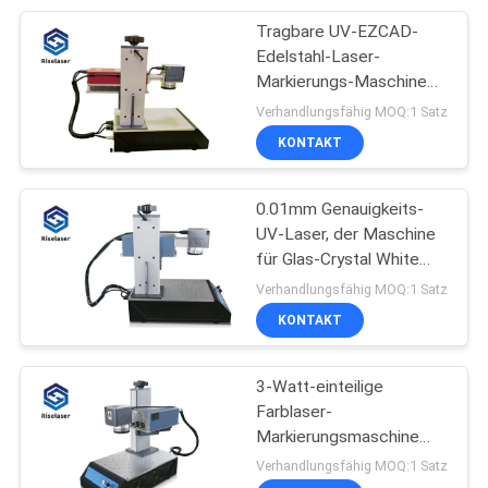
Tragbare UV-EZCAD-
17
Edelstahl-Laser-
Präzisions-Faser-
Markierungs-Maschine
für Metall
Verhandlungsfähig MOQ:1 Satz
Laser-
KONTAKT
Schneidemaschine
0.01mm Genauigkeits-
UV-Laser, der Maschine
für Glas-Crystal White
146
Plastic markiert
Verhandlungsfähig MOQ:1 Satz
Schmuck-Laser-
KONTAKT
Schweißgerät
3-Watt-einteilige
Farblaser-
Markierungsmaschine
Plastikuv-laser-
Verhandlungsfähig MOQ:1 Satz
Markierung