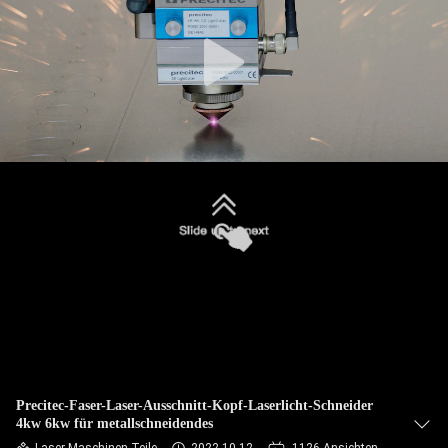
TOUR
QUALITÄTSKONTROLLE
KONTAKTIERE
UNS
FORDERN
SIE
EIN
ANGEBOT
AN
Precitec-Faser-Laser-Ausschnitt-Kopf-Laserlicht-Schneider
4kw 6kw für metallschneidendes
РУССКИЙ