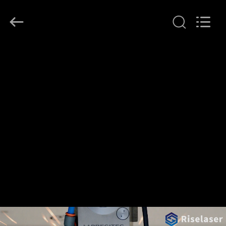
Riselaser
Technology
Co.,
Ltd.
All
Rights
Reserved.
HEIM
PRODUKTE
VR-
SHOW
ÜBER
UNS
FABRIK-