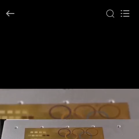
Riselaser
Technology
Co.,
Ltd.
All
Rights
Reserved.
HEIM
PRODUKTE
VR-
SHOW
ÜBER
UNS
FABRIK-