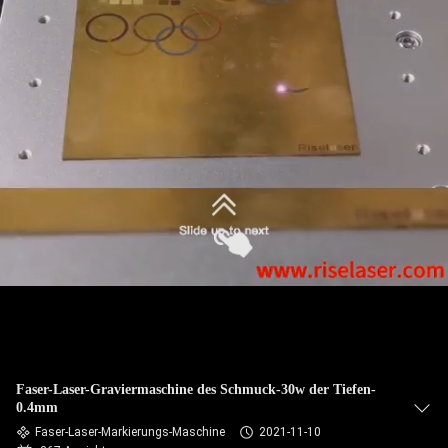
TOUR
QUALITÄTSKONTROLLE
KONTAKTIERE
UNS
FORDERN
SIE
EIN
ANGEBOT
AN
Faser-Laser-Graviermaschine des Schmuck-30w der Tiefen-
0.4mm
РУССКИЙ
Faser-Laser-Markierungs-Maschine
2021-11-10