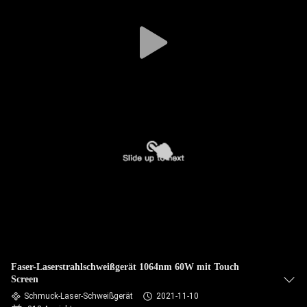
TOUR
QUALITÄTSKONTROLLE
KONTAKTIERE
UNS
FORDERN
SIE
EIN
ANGEBOT
AN
Faser-Laserstrahlschweißgerät 1064nm 60W mit Touch
Screen
РУССКИЙ
Schmuck-Laser-Schweißgerät
2021-11-10