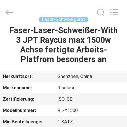
Riselaser
Technology
Co.,
Ltd.
All
Laser-Schweißgerät
Rights
Reserved.
Faser-Laser-Schweißer-With
HEIM
3 JPT Raycus max 1500w
PRODUKTE
Achse fertigte Arbeits-
Platfrom besonders an
VR-
SHOW
Herkunftsort:
Shenzhen, China
Markenname:
Riselaser
ÜBER
Zertifizierung:
ISO, CE
UNS
Modellnummer:
RL-Y1500
FABRIK-
Min Bestellmenge:
1 SATZ