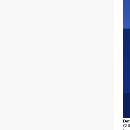
Det
QU