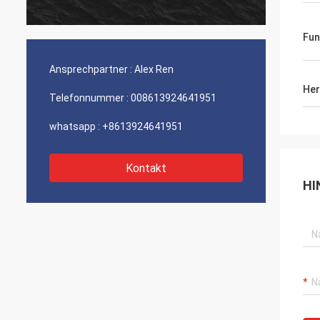
Firma besonders der Service.
Fun
Ansprechpartner :
Alex Ren
Her
Telefonnummer :
008613924641951
whatsapp :
+8613924641951
Kontakt
HI