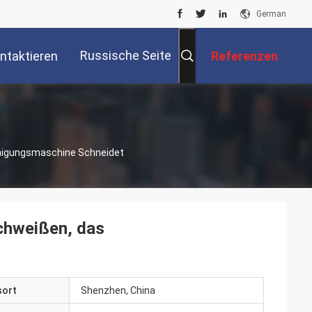
German
Russische Seite
ntaktieren
Referenzen
Sie Uns
inigungsmaschine Schneidet
chweißen, das
sort
Shenzhen, China