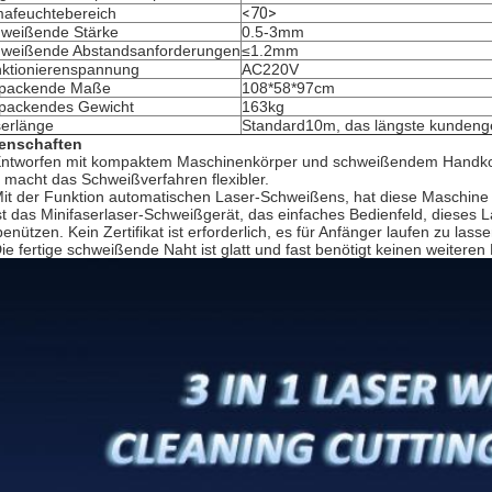
mafeuchtebereich
<70>
weißende Stärke
0.5-3mm
weißende Abstandsanforderungen
≤1.2mm
ktionierenspannung
AC220V
rpackende Maße
108*58*97cm
packendes Gewicht
163kg
erlänge
Standard10m, das längste kunden
enschaften
ntworfen mit kompaktem Maschinenkörper und schweißendem Handkop
 macht das Schweißverfahren flexibler.
Mit der Funktion automatischen Laser-Schweißens, hat diese Maschine
ist das Minifaserlaser-Schweißgerät, das einfaches Bedienfeld, dieses
benützen. Kein Zertifikat ist erforderlich, es für Anfänger laufen zu lasse
Die fertige schweißende Naht ist glatt und fast benötigt keinen weiteren