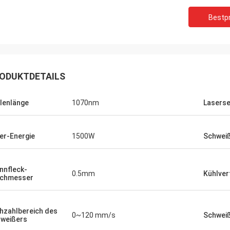
Bestpr
ODUKTDETAILS
lenlänge
1070nm
Lasers
er-Energie
1500W
Schweiß
nnfleck-
0.5mm
Kühlver
rchmesser
Gustav
Stefano
Dank für das Verpacken.
schine schaut starkes… gut
hzahlbereich des
gut entworfen und sorgfä
0~120 mm/s
Schwei
. wie es!
weißers
Blicke verurteilen!