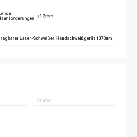
ßende
≤1.2mm
dsanforderungen
tragbarer Laser-Schweißer
,
Handschweißgerät 1070nm