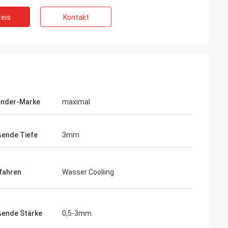
eis
Kontakt
ender-Marke
maximal
ende Tiefe
3mm
fahren
Wasser Cooliing
o
 Ihre Pakete sind
ltig vorbereitet.
ßende Stärke
0,5-3mm