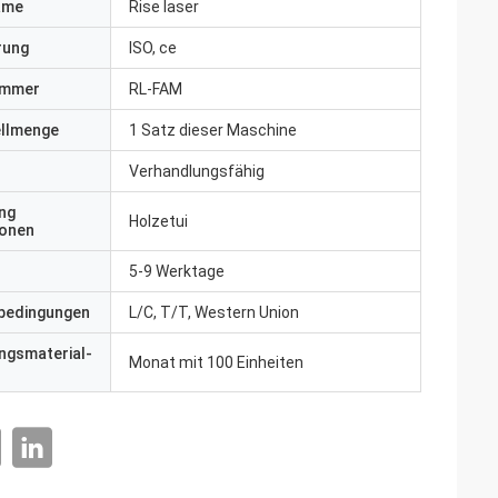
ame
Rise laser
erung
ISO, ce
ummer
RL-FAM
ellmenge
1 Satz dieser Maschine
Verhandlungsfähig
ng
Holzetui
ionen
5-9 Werktage
bedingungen
L/C, T/T, Western Union
ngsmaterial-
Monat mit 100 Einheiten