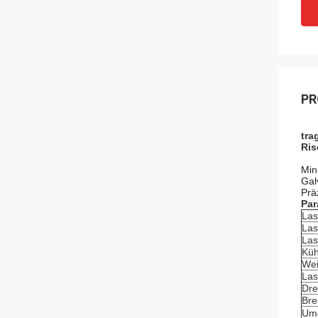
PR
tra
Ris
Min
Gal
Prä
Par
Las
Las
Las
Küh
Wei
Las
Dre
Bre
Um