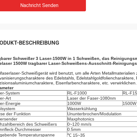
Nachricht Senden
ODUKT-BESCHREIBUNG
gbarer Schweißer 3 Laser-1500W in 1 Schweißen, das Reinigungs
elaser 1500W tragbarer Laser-Schweißens-Ausschnitt-Reinigungs
ifaserlaser-Schweißgerät wird benutzt, um alle Arten Metallmaterialien
vanisierungscharaktere des Edelstahls, Edelstahlgoldfoliencharaktere, 
zisionsaluminiumcharaktere, Eisenfarbencharaktere, etc. verwirklichen.
ameter
er-System
RL-F1000
RL-F1
er-Art
Laser der Faser-1080nm
er-Energie
1000W
1500W
lsystem
Wasserkühlung
se der Funktion
Ununterbrochen/Modulation
ersender
Maxphotonics
hzahlbereich des Schweißers
0~120 mm/s
nnfleck-Durchmesser
0.5mm
gebende Temperaturspanne
℃ 15~35