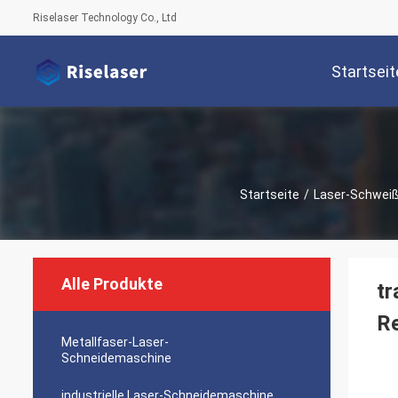
Riselaser Technology Co., Ltd
Startseit
Startseite
/
Laser-Schwei
Alle Produkte
tr
R
Metallfaser-Laser-
Schneidemaschine
industrielle Laser-Schneidemaschine