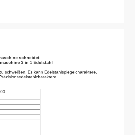
maschine schneidet
maschine 3 in 1 Edelstahl
 zu schweißen. Es kann Edelstahlspiegelcharaktere,
Präzisionsedelstahlcharaktere,
500