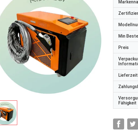
Markenn
Zertifizi
Modelln
Min Best
Preis
Verpacku
Informat
Lieferzeit
Zahlungs
Versorgu
Fähigkeit