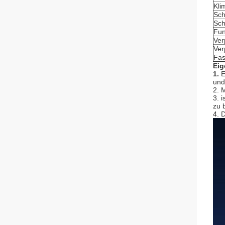
Kli
Sch
Sch
Fun
Ve
Ver
Fas
Eig
1.
E
und
2. 
3. 
zu 
4. 