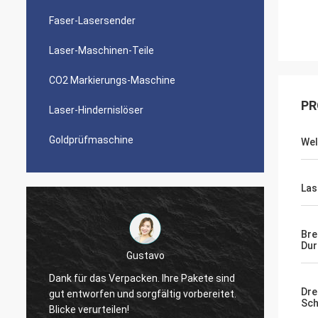
Faser-Lasersender
Laser-Maschinen-Teile
CO2 Markierungs-Maschine
PR
Laser-Hindernislöser
Goldprüfmaschine
Wel
Las
Bre
Du
Sieger
Danke, Zoe. Ich informierte Sie gerade
mich zitierte um 5 Menschen über
Die Ma
Dre
Lasersender. Es gab billigere Angebote,
gebaut
Sch
aber ich wähle Sie am Ende. Ich mag Ihre