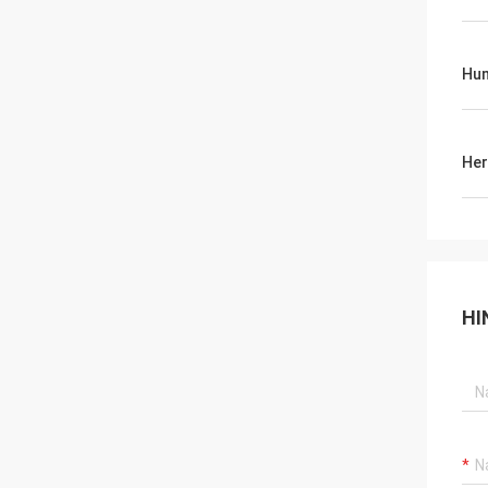
Hum
Her
HI