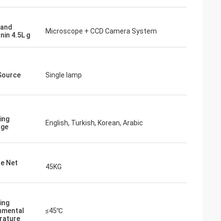
 and
Microscope + CCD Camera System
nin 4.5L g
Source
Single lamp
ing
English, Turkish, Korean, Arabic
age
e Net
45KG
ing
nmental
≤45℃
rature