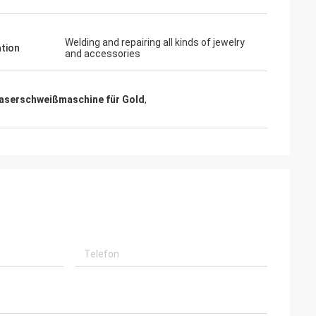
Welding and repairing all kinds of jewelry
ation
and accessories
aserschweißmaschine für Gold
,