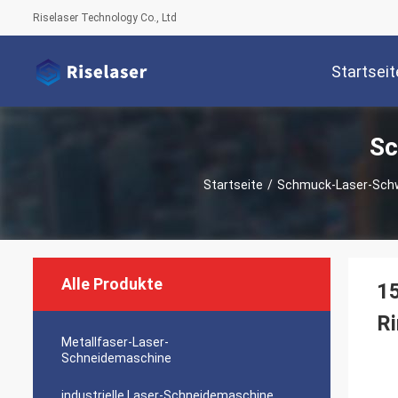
Riselaser Technology Co., Ltd
Startseit
Sc
Startseite
/
Schmuck-Laser-Sch
Alle Produkte
15
R
Metallfaser-Laser-
Schneidemaschine
industrielle Laser-Schneidemaschine