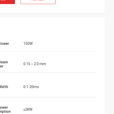
Rower
150W
 Beam
0.15～2.0 mm
er
Width
0.1-20ms
avo
n. Ihre Pakete sind
gfältig vorbereitet.
Power
≤2KW
mption