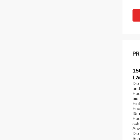
PR
15
La
Die
und 
Hoc
bie
Ein
Ene
für
Hoc
sch
Anw
Die
Sch