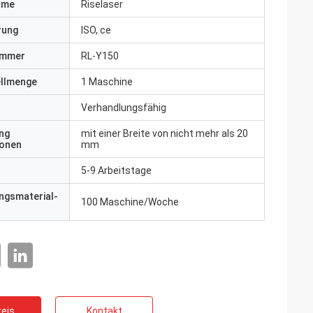
ame
Riselaser
erung
ISO, ce
ummer
RL-Y150
ellmenge
1 Maschine
Verhandlungsfähig
ng
mit einer Breite von nicht mehr als 20
ionen
mm
5-9 Arbeitstage
ngsmaterial-
100 Maschine/Woche
eis
Kontakt