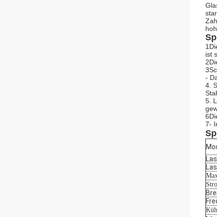
Gla
sta
Zah
hoh
Sp
1Di
ist
2Di
3Sc
- Da
4. 
Sta
5. 
gew
6Di
7- 
Sp
Mod
Las
Las
Max
Str
Bre
Fre
Küh