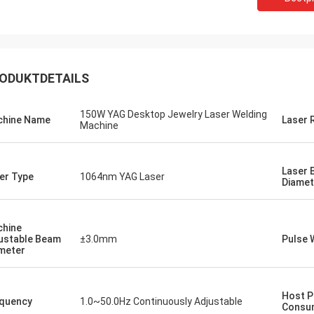
ODUKTDETAILS
150W YAG Desktop Jewelry Laser Welding
hine Name
Laser 
Machine
Laser
er Type
1064nm YAG Laser
Diamet
hine
ustable Beam
±3.0mm
Pulse 
meter
Gust
Stefano
Dank für das Verpacke
Maschine schaut starkes… gut
gut entworfen und sor
Host 
ut. wie es!
quency
1.0~50.0Hz Continuously Adjustable
Blicke verurteilen!
Consu