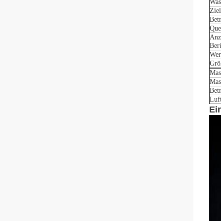
Was
Zie
Bet
Que
Anz
Ber
Wer
Grö
Mas
Mas
Bet
Luft
Ei