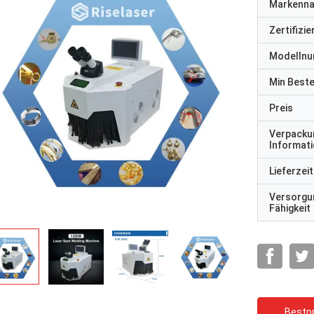
Markenn
Zertifizi
Modelln
Min Best
Preis
Verpacku
Informat
Lieferzeit
Versorgu
Fähigkeit
Bestpr