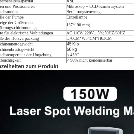
4.5L
serbehälterkapazität
len und Positionieren
Mikroskop + CCD-Kamerasystem
riebsmodus
Berührungsteuerung
lle der Pumpe
Einzellampe
eige der Größen der
137*190 mm)
ührungsschirmmontage
te für elektrische Verbindungen
AC 110V/ 220V± 5%;50HZ/60HZ
ße der Holzverpackung
L76CM*W54CM*H63CM
45 Kilo
chinennettogewicht
60 kg
chinenbruttogewicht
riebstemperatur der Umgebung
≤ 45°C
feuchtigkeit
< 90% nicht kondensierbar
nzelheiten zum Produkt