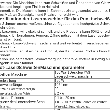
swaren: Die Maschine kann zum Schweißen und Reparieren von Glaswa
rkes und langlebiges Finish erzielt wird.
nmedizin: Die Maschine kann in Zahnmedizin angewendet werden, z. 
es Maß an Genauigkeit und Präzision erreicht wird.
ezifikation der Lasermaschine für das Punktschweiß
e Schmucklaserschweißmaschine verfügt über eine hochpräzise Schwe
 sehr dünn.
e Lasergeschwindigkeit ist schnell, und die Frequenz kann 60HZ erreic
hmuck, Brillenrahmen, Formen, Zähne müssen mit dem Laser geschwei
s ist ein Joint.
Schmuck Laser-Schweißmaschine wird weit verbreitet in verschiedenen M
hl und Titan!
Laserschweißen ist ein neues Produkt, der Kauf dieses Produkts kann Ihn
innen!
e von uns hergestellte Stromversorgung hat große Vorteile in Bezug au
Ingenieur am Standort.
ot-Laser
Schweißen
Maschinenparameter
150 Watt Desktop YAG
ell der Maschine
Laserschweißmaschine
erleistung
150 W
erwellenlänge
1064 nm
80J
imale Laserpulsenenergie
≤ 2 kW
omverbrauch des Wirts
ite des Pulsens
0.1 bis 20 ms
quenz des Laserschweißens
1.0~50.0Hz kontinuierlich einstellbar
lsystem
Wasserkühlung eingebaut