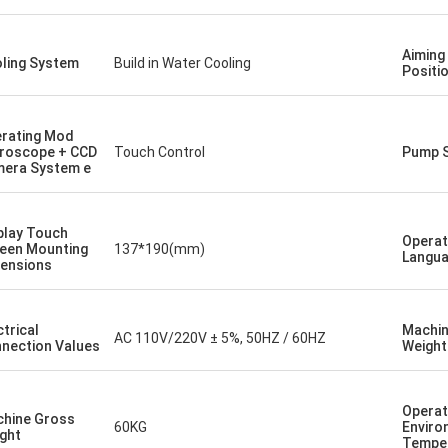
Aiming
ling System
Build in Water Cooling
Positio
rating Mod
roscope + CCD
Touch Control
Pump 
era System e
play Touch
Operat
een Mounting
137*190(mm)
Langu
ensions
ctrical
Machin
AC 110V/220V ± 5%, 50HZ / 60HZ
nection Values
Weight
Operat
hine Gross
60KG
Enviro
ght
Tempe