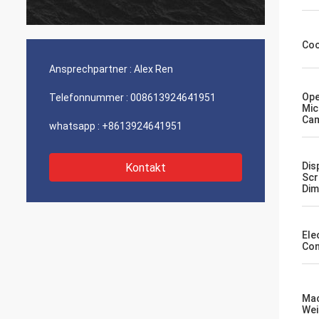
Firma besonders der Service.
Coo
Ansprechpartner :
Alex Ren
Ope
Telefonnummer :
008613924641951
Mic
Cam
whatsapp :
+8613924641951
Dis
Kontakt
Scr
Dim
Ele
Con
Mac
Wei