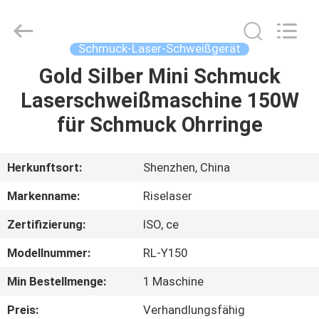
Riselaser
Technology
Co.,
Ltd.
All
Schmuck-Laser-Schweißgerät
Rights
Reserved.
Gold Silber Mini Schmuck
HEIM
Laserschweißmaschine 150W
PRODUKTE
für Schmuck Ohrringe
VR-
Herkunftsort:
Shenzhen, China
SHOW
Markenname:
Riselaser
Zertifizierung:
ISO, ce
ÜBER
Modellnummer:
RL-Y150
UNS
Min Bestellmenge:
1 Maschine
FABRIK-
Preis:
Verhandlungsfähig