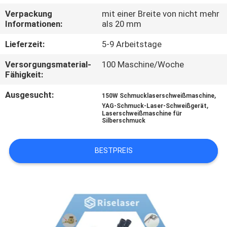
TOUR
Verpackung
mit einer Breite von nicht mehr
Informationen:
als 20 mm
QUALITÄTSKONTROLLE
Lieferzeit:
5-9 Arbeitstage
Versorgungsmaterial-
100 Maschine/Woche
KONTAKTIERE
Fähigkeit:
UNS
Ausgesucht:
,
150W Schmucklaserschweißmaschine
,
YAG-Schmuck-Laser-Schweißgerät
Laserschweißmaschine für
FORDERN
Silberschmuck
SIE
BESTPREIS
EIN
ANGEBOT
AN
РУССКИЙ