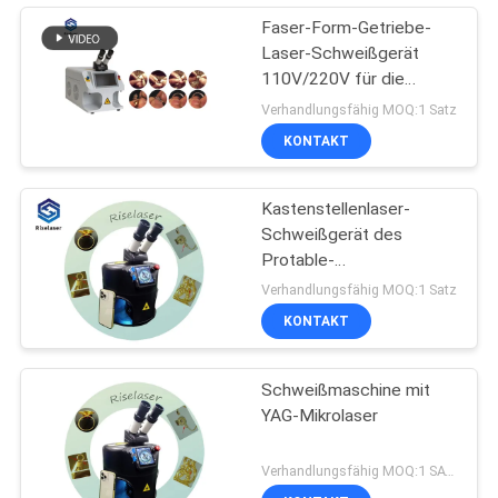
Faser-Form-Getriebe-
Laser-Schweißgerät
110V/220V für die
Schmuck-Reparatur
Verhandlungsfähig MOQ:1 Satz
KONTAKT
Kastenstellenlaser-
Schweißgerät des
Protable-
Goldschweißgeräts
Verhandlungsfähig MOQ:1 Satz
magisches
KONTAKT
Schweißmaschine mit
YAG-Mikrolaser
Verhandlungsfähig MOQ:1 SATZ