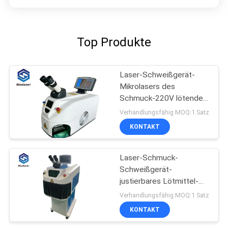
Top Produkte
Laser-Schweißgerät-
Mikrolasers des
Schmuck-220V lötendes
System
Verhandlungsfähig MOQ:1 Satz
KONTAKT
Laser-Schmuck-
Schweißgerät-
justierbares Lötmittel-
gemeinsame Größe der
Verhandlungsfähig MOQ:1 Satz
Hochenergie-1064nm
KONTAKT