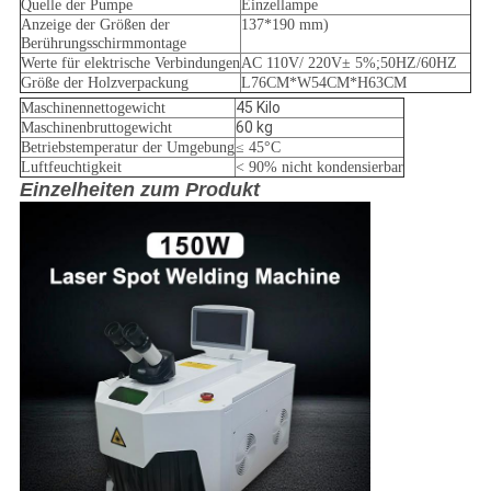
Quelle der Pumpe
Einzellampe
Anzeige der Größen der
137*190 mm)
Berührungsschirmmontage
Werte für elektrische Verbindungen
AC 110V/ 220V± 5%;50HZ/60HZ
Größe der Holzverpackung
L76CM*W54CM*H63CM
45 Kilo
Maschinennettogewicht
60 kg
Maschinenbruttogewicht
Betriebstemperatur der Umgebung
≤ 45°C
Luftfeuchtigkeit
< 90% nicht kondensierbar
Einzelheiten zum Produkt