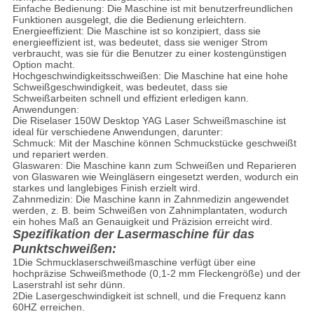
Einfache Bedienung: Die Maschine ist mit benutzerfreundlichen
Funktionen ausgelegt, die die Bedienung erleichtern.
Energieeffizient: Die Maschine ist so konzipiert, dass sie
energieeffizient ist, was bedeutet, dass sie weniger Strom
verbraucht, was sie für die Benutzer zu einer kostengünstigen
Option macht.
Hochgeschwindigkeitsschweißen: Die Maschine hat eine hohe
Schweißgeschwindigkeit, was bedeutet, dass sie
Schweißarbeiten schnell und effizient erledigen kann.
Anwendungen:
Die Riselaser 150W Desktop YAG Laser Schweißmaschine ist
ideal für verschiedene Anwendungen, darunter:
Schmuck: Mit der Maschine können Schmuckstücke geschweißt
und repariert werden.
Glaswaren: Die Maschine kann zum Schweißen und Reparieren
von Glaswaren wie Weingläsern eingesetzt werden, wodurch ein
starkes und langlebiges Finish erzielt wird.
Zahnmedizin: Die Maschine kann in Zahnmedizin angewendet
werden, z. B. beim Schweißen von Zahnimplantaten, wodurch
ein hohes Maß an Genauigkeit und Präzision erreicht wird.
Spezifikation der Lasermaschine für das
Punktschweißen:
1Die Schmucklaserschweißmaschine verfügt über eine
hochpräzise Schweißmethode (0,1-2 mm Fleckengröße) und der
Laserstrahl ist sehr dünn.
2Die Lasergeschwindigkeit ist schnell, und die Frequenz kann
60HZ erreichen.