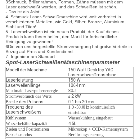
3Schmuck, Brillenrahmen, Formen, Zähne müssen mit dem
Laser geschweißt werden, und das Schweißen ist schön.
- Das ist ein Joint.
4. Schmuck Laser-Schweißmaschine wird weit verbreitet in
verschiedenen Metallen, wie Gold, Silber, Bronze, Aluminium,
Stahl und Titan!
5. Laserschweißen ist ein neues Produkt, der Kauf dieses
Produkts kann Ihnen helfen, den Markt für fortschrittliche
Reinigung zu gewinnen!
6Die von uns hergestellte Stromversorgung hat große Vorteile in
Bezug auf Preis und Kundendienst.
7- Ingenieur am Standort.
Spot-Laser
Schweißen
Maschinenparameter
Modell der Maschine
150 Watt Desktop YAG
Laserschweißmaschine
Laserleistung
150 W
Laserwellenlänge
1064 nm
80J
Maximale Laserpulsenenergie
≤ 2 kW
Stromverbrauch des Wirts
Breite des Pulsens
0.1 bis 20 ms
Frequenz des
1.0~50.0Hz kontinuierlich
Laserschweißens
einstellbar
Kühlsystem
Wasserkühlung eingebaut
4.5L
Wasserbehälterkapazität
Zielen und Positionieren
Mikroskop + CCD-Kamerasystem
Betriebsmodus
Berührungsteuerung