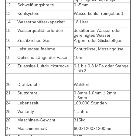
12
Schweißungsbreite
0 -5mm
13
Kühlsystem
Wasserkühler (eingebaut)
14
Wasserbehälterkapazität
18 Liter
15
Wasserqualität erfordern
destilliertes Wasser oder
gereinigtes Wasser
16
Zusätzliches Gas
Argon- oder Stickstoffgas
17
Leistungsaufnahme
Schutzlinse, Messingdüse
18
Optische Länge der Faser
10m
19
Zulässige Luftdruckstrecke
0,1 bis 0,3 MPa oder Stange
1 bis 3
20
Drahtzufuhr
Wahlteil
21
Stützdraht
0.8mm 1.0mm 1.2mm
1.6mm
24
Lebenszeit
100.000 Stunden
25
Wattanty
1 Jahre
26
Maschinen-Gewicht
315kg
27
Maschinenmaß
600×1200×1200mm