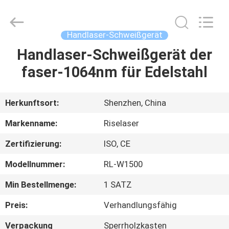
Riselaser
Technology
Co.,
Ltd.
All
Handlaser-Schweißgerät
Rights
Reserved.
Handlaser-Schweißgerät der
HEIM
faser-1064nm für Edelstahl
PRODUKTE
Herkunftsort:
Shenzhen, China
VR-
Markenname:
Riselaser
SHOW
Zertifizierung:
ISO, CE
Modellnummer:
RL-W1500
ÜBER
UNS
Min Bestellmenge:
1 SATZ
Preis:
Verhandlungsfähig
FABRIK-
Verpackung
Sperrholzkasten