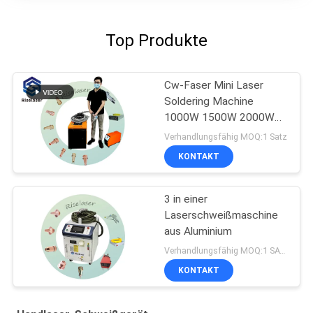
Top Produkte
Cw-Faser Mini Laser
Soldering Machine
1000W 1500W 2000W
für kupferne
Verhandlungsfähig MOQ:1 Satz
AluminiumsS
KONTAKT
3 in einer
Laserschweißmaschine
aus Aluminium
Verhandlungsfähig MOQ:1 SATZ
KONTAKT