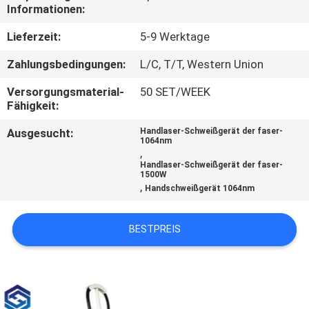
TOUR
Informationen:
Lieferzeit:
5-9 Werktage
QUALITÄTSKONTROLLE
Zahlungsbedingungen:
L/C, T/T, Western Union
Versorgungsmaterial-
50 SET/WEEK
KONTAKTIERE
Fähigkeit:
UNS
Ausgesucht:
Handlaser-Schweißgerät der faser-
1064nm
,
FORDERN
Handlaser-Schweißgerät der faser-
1500W
SIE
,
Handschweißgerät 1064nm
EIN
BESTPREIS
ANGEBOT
AN
РУССКИЙ