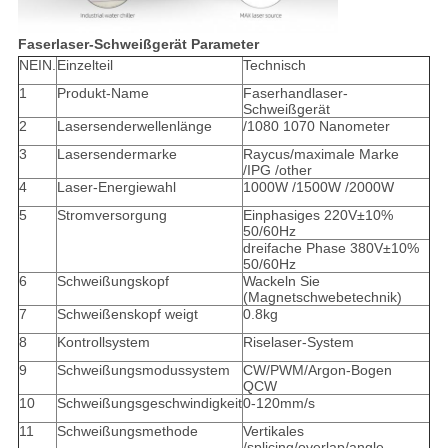
Faserlaser-Schweißgerät Parameter
NEIN.
Einzelteil
Technisch
1
Produkt-Name
Faserhandlaser-
Schweißgerät
2
Lasersenderwellenlänge
/1080 1070 Nanometer
3
Lasersendermarke
Raycus/maximale Marke
/IPG /other
4
Laser-Energiewahl
1000W /1500W /2000W
5
Stromversorgung
Einphasiges 220V±10%
50/60Hz
dreifache Phase 380V±10%
50/60Hz
6
Schweißungskopf
Wackeln Sie
(Magnetschwebetechnik)
7
Schweißenskopf weigt
0.8kg
8
Kontrollsystem
Riselaser-System
9
Schweißungsmodussystem
CW/PWM/Argon-Bogen
QCW
10
Schweißungsgeschwindigkeit
0-120mm/s
11
Schweißungsmethode
Vertikales
/splicing/overlap/angle