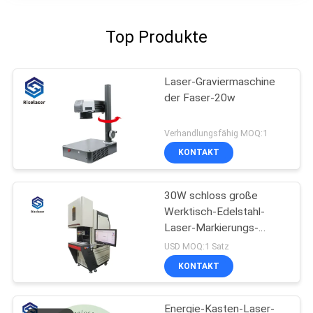
Top Produkte
Laser-Graviermaschine
der Faser-20w
Verhandlungsfähig MOQ:1
KONTAKT
30W schloss große
Werktisch-Edelstahl-
Laser-Markierungs-
Maschine für Metalle ein
USD MOQ:1 Satz
KONTAKT
Energie-Kasten-Laser-