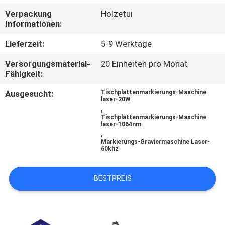
TOUR
Verpackung
Holzetui
Informationen:
QUALITÄTSKONTROLLE
Lieferzeit:
5-9 Werktage
Versorgungsmaterial-
20 Einheiten pro Monat
KONTAKTIERE
Fähigkeit:
UNS
Ausgesucht:
Tischplattenmarkierungs-Maschine
laser-20W
,
FORDERN
Tischplattenmarkierungs-Maschine
laser-1064nm
,
SIE
Markierungs-Graviermaschine Laser-
60khz
EIN
ANGEBOT
BESTPREIS
AN
РУССКИЙ