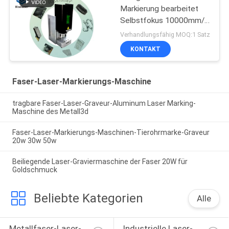
Markierung bearbeitet
Selbstfokus 10000mm/S
für Schmuck-Ring
Verhandlungsfähig MOQ:1 Satz
maschinell
KONTAKT
Faser-Laser-Markierungs-Maschine
tragbare Faser-Laser-Graveur-Aluminum Laser Marking-
Maschine des Metall3d
Faser-Laser-Markierungs-Maschinen-Tierohrmarke-Graveur
20w 30w 50w
Beiliegende Laser-Graviermaschine der Faser 20W für
Goldschmuck
Beliebte Kategorien
Alle
Metallfaser-Laser-
Industrielle Laser-