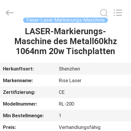
Riselaser
Technology
Co.,
Ltd.
All
Faser-Laser-Markierungs-Maschine
Rights
Reserved.
LASER-Markierungs-
HEIM
Maschine des Metall60khz
PRODUKTE
1064nm 20w Tischplatten
VR-
Herkunftsort:
Shenzhen
SHOW
Markenname:
Rise Laser
Zertifizierung:
CE
ÜBER
Modellnummer:
RL-20D
UNS
Min Bestellmenge:
1
FABRIK-
Preis:
Verhandlungsfähig