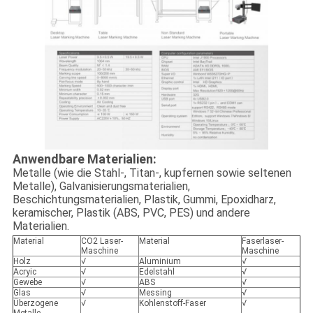
Anwendbare Materialien:
Metalle (wie die Stahl-, Titan-, kupfernen sowie seltenen
Metalle), Galvanisierungsmaterialien,
Beschichtungsmaterialien, Plastik, Gummi, Epoxidharz,
keramischer, Plastik (ABS, PVC, PES) und andere
Materialien.
Material
CO2 Laser-
Material
Faserlaser-
Maschine
Maschine
Holz
√
Aluminium
√
Acryic
√
Edelstahl
√
Gewebe
√
ABS
√
Glas
√
Messing
√
Überzogene
√
Kohlenstoff-Faser
√