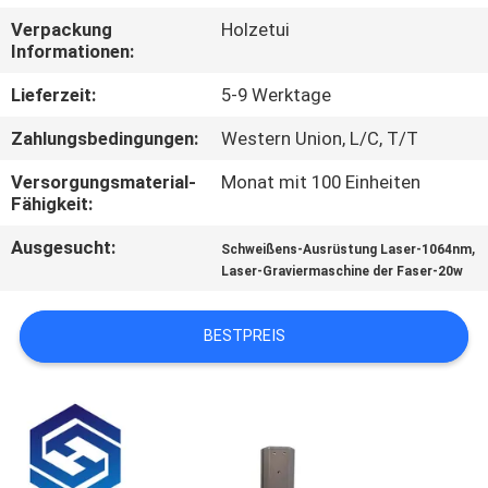
TOUR
Verpackung
Holzetui
Informationen:
QUALITÄTSKONTROLLE
Lieferzeit:
5-9 Werktage
Zahlungsbedingungen:
Western Union, L/C, T/T
KONTAKTIERE
Versorgungsmaterial-
Monat mit 100 Einheiten
UNS
Fähigkeit:
Ausgesucht:
,
Schweißens-Ausrüstung Laser-1064nm
FORDERN
Laser-Graviermaschine der Faser-20w
SIE
EIN
BESTPREIS
ANGEBOT
AN
РУССКИЙ