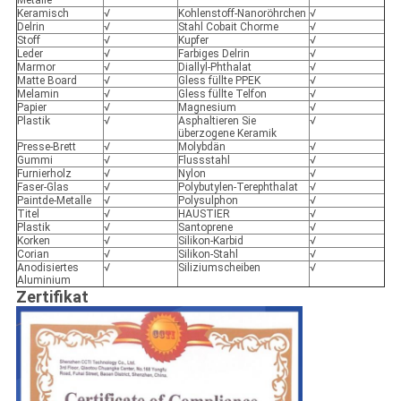
Metalle
Keramisch
√
Kohlenstoff-Nanoröhrchen
√
Delrin
√
Stahl Cobait Chorme
√
Stoff
√
Kupfer
√
Leder
√
Farbiges Delrin
√
Marmor
√
Diallyl-Phthalat
√
Matte Board
√
Gless füllte PPEK
√
Melamin
√
Gless füllte Telfon
√
Papier
√
Magnesium
√
Plastik
√
Asphaltieren Sie
√
überzogene Keramik
Presse-Brett
√
Molybdän
√
Gummi
√
Flussstahl
√
Furnierholz
√
Nylon
√
Faser-Glas
√
Polybutylen-Terephthalat
√
Paintde-Metalle
√
Polysulphon
√
Titel
√
HAUSTIER
√
Plastik
√
Santoprene
√
Korken
√
Silikon-Karbid
√
Corian
√
Silikon-Stahl
√
Anodisiertes
√
Siliziumscheiben
√
Aluminium
Zertifikat