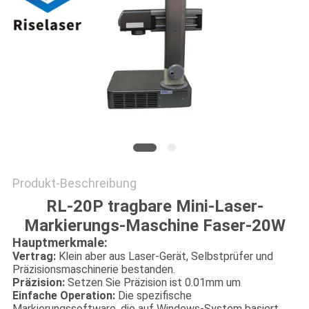
САЙТ
SITEMAP
PRIVACY
POLICY
Produkt-Beschreibung
RL-20P tragbare Mini-Laser-
Markierungs-Maschine Faser-20W
Hauptmerkmale:
Vertrag:
Klein aber aus Laser-Gerät, Selbstprüfer und
Präzisionsmaschinerie bestanden.
Präzision:
Setzen Sie Präzision ist 0.01mm um
Einfache Operation:
Die spezifische
Markierungssoftware, die auf Windows-System basiert,