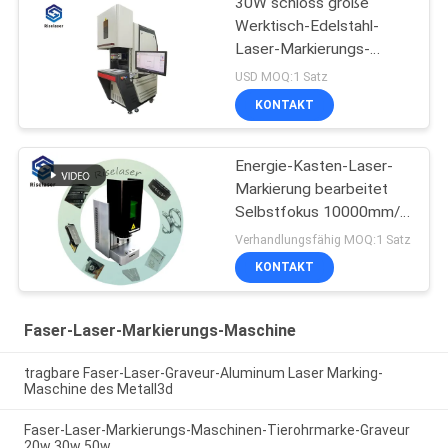
30W schloss große
Werktisch-Edelstahl-
Laser-Markierungs-
Maschine für Metalle ein
USD MOQ:1 Satz
KONTAKT
Energie-Kasten-Laser-
Markierung bearbeitet
Selbstfokus 10000mm/S
für Schmuck-Ring
Verhandlungsfähig MOQ:1 Satz
maschinell
KONTAKT
Faser-Laser-Markierungs-Maschine
tragbare Faser-Laser-Graveur-Aluminum Laser Marking-
Maschine des Metall3d
Faser-Laser-Markierungs-Maschinen-Tierohrmarke-Graveur
20w 30w 50w