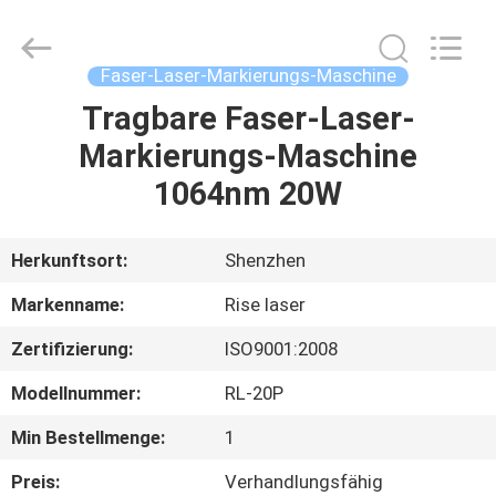
Riselaser
Technology
Co.,
Ltd.
All
Faser-Laser-Markierungs-Maschine
Rights
Reserved.
Tragbare Faser-Laser-
HEIM
Markierungs-Maschine
PRODUKTE
1064nm 20W
VR-
Herkunftsort:
Shenzhen
SHOW
Markenname:
Rise laser
Zertifizierung:
ISO9001:2008
ÜBER
Modellnummer:
RL-20P
UNS
Min Bestellmenge:
1
FABRIK-
Preis:
Verhandlungsfähig