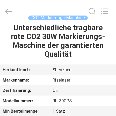
Riselaser
Technology
Co.,
Ltd.
All
CO2 Markierungs-Maschine
Rights
Reserved.
Unterschiedliche tragbare
HEIM
rote CO2 30W Markierungs-
PRODUKTE
Maschine der garantierten
Qualität
VR-
SHOW
Herkunftsort:
Shenzhen
Markenname:
Riselaser
ÜBER
Zertifizierung:
CE
UNS
Modellnummer:
RL-30CPS
FABRIK-
Min Bestellmenge:
1 Satz