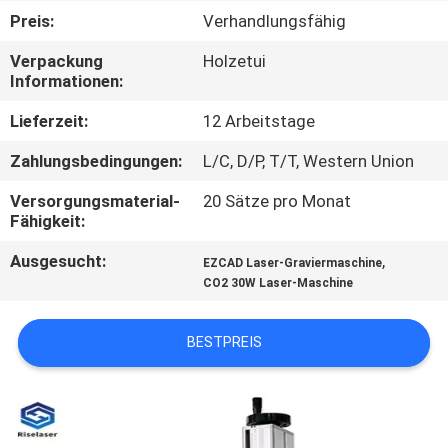
TOUR
Preis:
Verhandlungsfähig
Verpackung
Holzetui
QUALITÄTSKONTROLLE
Informationen:
Lieferzeit:
12 Arbeitstage
KONTAKTIERE
Zahlungsbedingungen:
L/C, D/P, T/T, Western Union
UNS
Versorgungsmaterial-
20 Sätze pro Monat
Fähigkeit:
FORDERN
Ausgesucht:
,
EZCAD Laser-Graviermaschine
SIE
CO2 30W Laser-Maschine
EIN
ANGEBOT
BESTPREIS
AN
РУССКИЙ