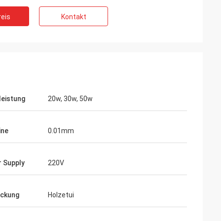
eis
Kontakt
leistung
20w, 30w, 50w
ine
0.01mm
 Supply
220V
o
 Ihre Pakete sind
ckung
Holzetui
ltig vorbereitet.