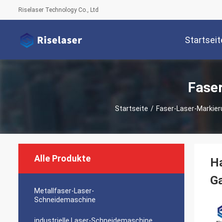
Riselaser Technology Co., Ltd
Startseit
Fase
Startseite
/
Faser-Laser-Markie
Alle Produkte
Ha
Ga
Metallfaser-Laser-
Schneidemaschine
industrielle Laser-Schneidemaschine