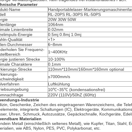
hnische Parameter
dukt-Name
Handportablelaser-Markierungsmaschinenfas
ell
RL-20PS RL-30PS RL-50PS
rgie
20W 30W 50W
lenlänge
1064nm
imale Linienbreite
0.02mm
zelimpuls-Energie
0.5mj 0.8mj 1.0mj
ahln-Qualität
<1>
llen-Durchmesser
6~8mm
derholen Sie Frequenz-
1~400KHz
stellbereich
rgie justieren Strecke
10-100%
imale Charaktere
0.1mm
kierungs-Strecke
110mm*110mm/160mm*160mm optional
kierungs-
≤7000mm/s
chwindigkeit
lverfahren
Luftkühlung
riebsumgebung
10℃~35℃ (kondensationsfrei)
omnachfrage
220V (110V)/50hZ (60Hz)
endungs-Industrie
izin, Geschenke, Zeichen des eingetragenen Warenzeichens, die Telefont
elemente, integrierte Schaltungen (IC), Elektrogeräte, Kommunikatio
ser, Uhren, Schmuck, Autozusätze, Gepäckschnalle, Kochgeräte, Edels
endbare Materialien
endein Metall (einschließlich seltenes Metall), wie Kupfer, Titan, Stahl, 
erialien, wie ABS, Nylon, PES, PVC, Polykarbonat, etc.