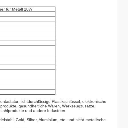
er für Metall 20W
astatur, lichtdurchlässige Plastikschlüssel, elektronische
nsprodukte, gesundheitliche Waren, Werkzeugzusätze,
tahlprodukte und andere Industrien.
Edelstahl, Gold, Silber, Aluminium, etc. und nicht-metallische