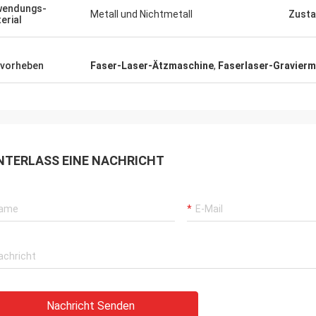
wendungs-
Metall und Nichtmetall
Zust
erial
vorheben
Faser-Laser-Ätzmaschine
,
Faserlaser-Gravier
NTERLASS EINE NACHRICHT
Nachricht Senden