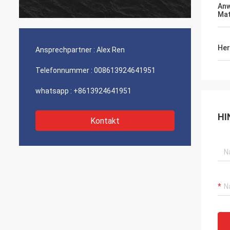
An
Firma besonders der Service.
Mat
Her
Ansprechpartner :
Alex Ren
Telefonnummer :
008613924641951
whatsapp :
+8613924641951
HI
Kontakt