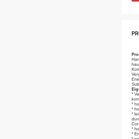
PR
Pro
Han
hau
Kom
Ver
Ene
Sub
Eig
* V
kom
* h
* h
* l
dur
Cor
* h
* E
* n