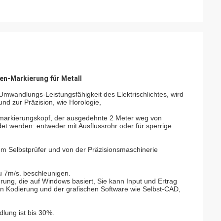
n-Markierung für Metall
mwandlungs-Leistungsfähigkeit des Elektrischlichtes, wird
und zur Präzision, wie Horologie,
dmarkierungskopf, der ausgedehnte 2 Meter weg von
et werden: entweder mit Ausflussrohr oder für sperrige
om Selbstprüfer und von der Präzisionsmaschinerie
u 7m/s. beschleunigen.
ierung, die auf Windows basiert, Sie kann Input und Ertrag
en Kodierung und der grafischen Software wie Selbst-CAD,
dlung ist bis 30%.