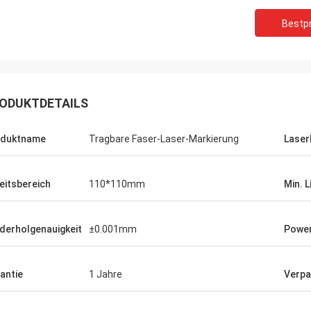
Bestpr
ODUKTDETAILS
oduktname
Tragbare Faser-Laser-Markierung
Laser
eitsbereich
110*110mm
Min. L
derholgenauigkeit
±0.001mm
Power
Gustav
Stefano
Dank für das Verpacken.
antie
1 Jahre
Verpa
schine schaut starkes… gut
gut entworfen und sorgfä
. wie es!
Blicke verurteilen!