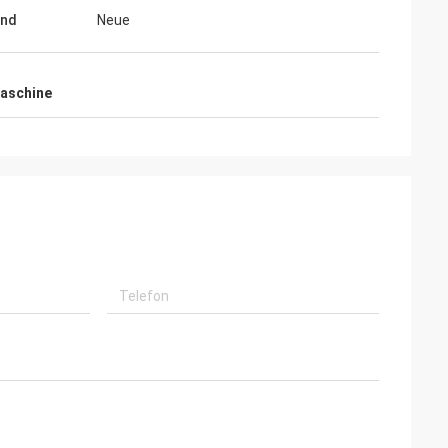
and
Neue
maschine