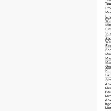
Tec
Pro
Mod
Ene
Wel
Min
Ein
Str
Ste
Wie
Ein
Ene
Min
Mar
Mar
Ges
Küh
Bet
Str
Anw
Med
Bau
Mes
Anw
Irg
Mat