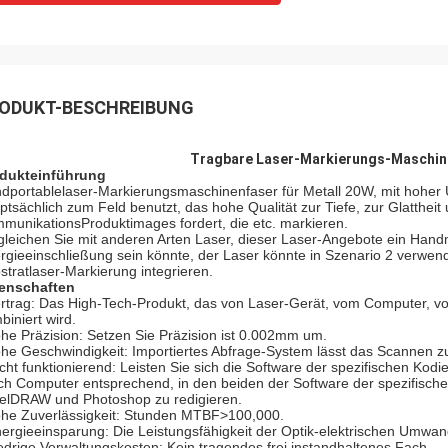
ODUKT-BESCHREIBUNG
Tragbare Laser-Markierungs-Maschine
dukteinführung
dportablelaser-Markierungsmaschinenfaser für Metall 20W, mit hoher U
ptsächlich zum Feld benutzt, das hohe Qualität zur Tiefe, zur Glattheit 
munikationsProduktimages fordert, die etc. markieren.
gleichen Sie mit anderen Arten Laser, dieser Laser-Angebote ein Han
rgieeinschließung sein könnte, der Laser könnte in Szenario 2 verwend
stratlaser-Markierung integrieren.
enschaften
ertrag: Das High-Tech-Produkt, das von Laser-Gerät, vom Computer, v
biniert wird.
ohe Präzision: Setzen Sie Präzision ist 0.002mm um.
ohe Geschwindigkeit: Importiertes Abfrage-System lässt das Scannen z
eicht funktionierend: Leisten Sie sich die Software der spezifischen Kod
ch Computer entsprechend, in den beiden der Software der spezifisch
elDRAW und Photoshop zu redigieren.
ohe Zuverlässigkeit: Stunden MTBF>100,000.
nergieeinsparung: Die Leistungsfähigkeit der Optik-elektrischen Umwan
iedrige Verwaltungskosten: Kein tragendes frei instandhaltenes Fach.