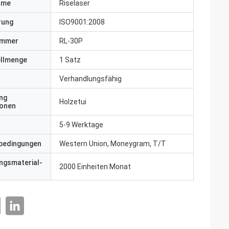
ame
Riselaser
erung
ISO9001:2008
ummer
RL-30P
ellmenge
1 Satz
Verhandlungsfähig
ng
Holzetui
ionen
5-9 Werktage
bedingungen
Western Union, Moneygram, T/T
ngsmaterial-
2000 Einheiten Monat