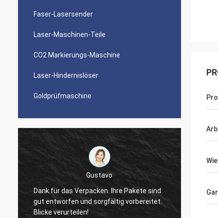
Faser-Lasersender
Laser-Maschinen-Teile
CO2 Markierungs-Maschine
PR
Laser-Hindernislöser
Goldprüfmaschine
Pr
Arb
Wie
Sieger
Danke, Zoe. Ich informierte Sie gerade
Gar
mich zitierte um 5 Menschen über
Die Ma
Lasersender. Es gab billigere Angebote,
gebaut
aber ich wähle Sie am Ende. Ich mag Ihre