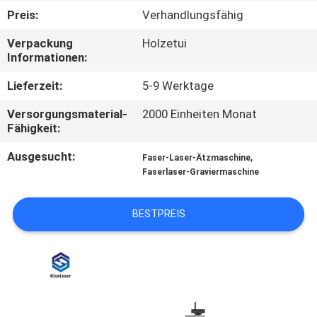
TOUR
Preis:
Verhandlungsfähig
Verpackung
Holzetui
QUALITÄTSKONTROLLE
Informationen:
Lieferzeit:
5-9 Werktage
KONTAKTIERE
Versorgungsmaterial-
2000 Einheiten Monat
UNS
Fähigkeit:
Ausgesucht:
,
Faser-Laser-Ätzmaschine
FORDERN
Faserlaser-Graviermaschine
SIE
EIN
BESTPREIS
ANGEBOT
AN
РУССКИЙ