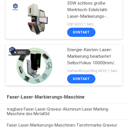
30W schloss große
Werktisch-Edelstahl-
Laser-Markierungs-
Maschine für Metalle ein
USD MOQ:1 Satz
KONTAKT
Energie-Kasten-Laser-
Markierung bearbeitet
Selbstfokus 10000mm/S
für Schmuck-Ring
Verhandlungsfähig MOQ:1 Satz
maschinell
KONTAKT
Faser-Laser-Markierungs-Maschine
tragbare Faser-Laser-Graveur-Aluminum Laser Marking-
Maschine des Metall3d
Faser-Laser-Markierungs-Maschinen-Tierohrmarke-Graveur