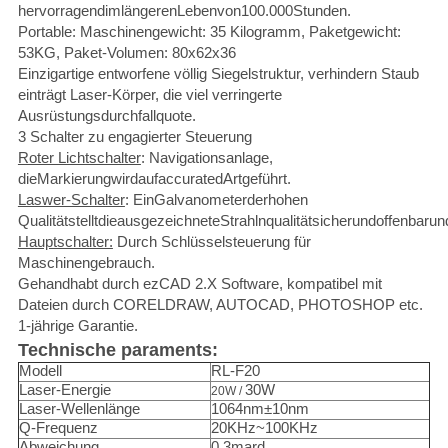
hervorragendimlängerenLebenvon100.000Stunden.
Portable: Maschinengewicht: 35 Kilogramm, Paketgewicht:
53KG, Paket-Volumen: 80x62x36
Einzigartige entworfene völlig Siegelstruktur, verhindern Staub
einträgt Laser-Körper, die viel verringerte
Ausrüstungsdurchfallquote.
3 Schalter zu engagierter Steuerung
Roter Lichtschalter
: Navigationsanlage,
dieMarkierungwirdaufaccuratedArtgeführt.
Laswer-Schalter
: EinGalvanometerderhohen
QualitätstelltdieausgezeichneteStrahlnqualitätsicherundoffenbaru
Hauptschalter:
Durch Schlüsselsteuerung für
Maschinengebrauch.
Gehandhabt durch ezCAD 2.X Software, kompatibel mit
Dateien durch CORELDRAW, AUTOCAD, PHOTOSHOP etc.
1-jährige Garantie.
Technische paraments:
Modell
RL-F20
Laser-Energie
30W
20W /
Laser-Wellenlänge
1064nm±10nm
Q-Frequenz
20KHz~100KHz
Abweichung
0.3mard