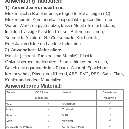
Anwendung industriell:
1). Anwendbares industrise:
Elektronische Bauelemente, integrierte Schaltungen (IC),
Elektrogeräte, Kommunikationsprodukte, gesundheitliche
Waren, Werkzeuge, Zusätze, knivesMobile Telefontastatur,
lichtdurchlässige Plastikschlüssel, Brillen und Uhren,
Schmuck, Autoteile, Gepäckschnalle, Kochgeräte,
Edelstahlprodukte und andere Industrien.
2). Anwendbare Materialien:
Metalle (einschließlich seltene Metalle), Plastik,
Galvanisierungsmaterialien, Beschichtungsmaterialien,
Beschichtungsmaterialien, Plastik, Gummi, Epoxidharz,
keramisches, Plastik ausführend, ABS, PVC, PES, Stahl, Titan,
Kupfer und andere Materialien.
Anwendbares Material:
Material
CO2 Laser-
Material
Faserlaser-
Maschine
Maschine
Holz
√
Aluminium
√
Acryic
√
Edelstahl
√
Gewebe
√
ABS
√
Glas
√
Messing
√
Überzogene Metalle
√
Kohlenstoff-Faser
√