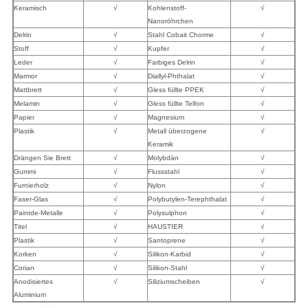
Keramisch
√
Kohlenstoff-
√
Nanoröhrchen
Delrin
√
Stahl Cobait Chorme
√
Stoff
√
Kupfer
√
Leder
√
Farbiges Delrin
√
Marmor
√
Diallyl-Phthalat
√
Mattbrett
√
Gless füllte PPEK
√
Melamin
√
Gless füllte Telfon
√
Papier
√
Magnesium
√
Plastik
√
Metall überzogene
√
Keramik
Drängen Sie Brett
√
Molybdän
√
Gummi
√
Flussstahl
√
Furnierholz
√
Nylon
√
Faser-Glas
√
Polybutylen-Terephthalat
√
Paintde-Metalle
√
Polysulphon
√
Titel
√
HAUSTIER
√
Plastik
√
Santoprene
√
Korken
√
Silikon-Karbid
√
Corian
√
Silikon-Stahl
√
Anodisiertes
√
Siliziumscheiben
√
Aluminium