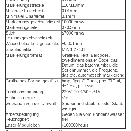
Markierungsstrecke
110*110mm
Minimale Linienbreite
0.01mm
Minimaler Charakter
0.1mm
Markierungsgeschwindigkeit
10000mm/s
Markierungstiefe
0~0.5mm
Stich
≤7000mm/s
Leitungsgeschwindigkeit
Wiederholbarkeitsgenauigkeit
±0.001mm
Strahlnqualität
M2: 1.2~1.8
Markierungsformat
Grafiken, Text, Barcodes,
zweidimensionaler Code, das
Datum, das batchnumber, die
Seriennummer, die Frequenz,
das etc. automatisch markierend.
Grafisches Format gestützt
bmp, Jpg, GIF, tga, png, TIF, ai,
dxf, dst, plt, usw.
Funktionsspannung
220V±10%/50Hz/4A
Einheitsenergie
<0>
Gebrauch von der Umwelt
Sauber und staubfrei oder Staub
weniger
Arbeitsbedingung:
Geben Sie vom Kondenswasser
Feuchtigkeit
frei
Laser-Modulleben
100000hours
>