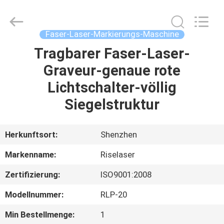
Riselaser
Technology
Co.,
Ltd.
All
Faser-Laser-Markierungs-Maschine
Rights
Reserved.
Tragbarer Faser-Laser-
HEIM
Graveur-genaue rote
PRODUKTE
Lichtschalter-völlig
Siegelstruktur
VR-
SHOW
Herkunftsort:
Shenzhen
Markenname:
Riselaser
ÜBER
Zertifizierung:
ISO9001:2008
UNS
Modellnummer:
RLP-20
FABRIK-
Min Bestellmenge:
1