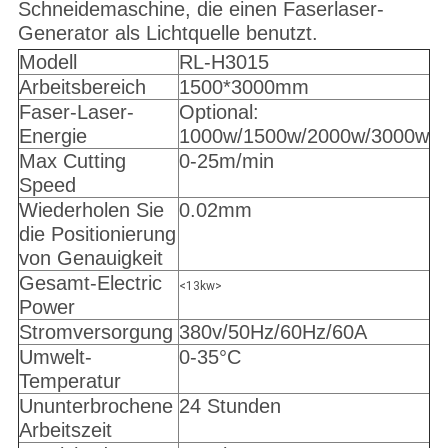
Schneidemaschine, die einen Faserlaser-
Generator als Lichtquelle benutzt.
Modell
RL-H3015
Arbeitsbereich
1500*3000mm
Faser-Laser-
Optional:
Energie
1000w/1500w/2000w/3000w
Max Cutting
0-25m/min
Speed
Wiederholen Sie
0.02mm
die Positionierung
von Genauigkeit
Gesamt-Electric
<13kw>
Power
Stromversorgung
380v/50Hz/60Hz/60A
Umwelt-
0-35°C
Temperatur
Ununterbrochene
24 Stunden
Arbeitszeit