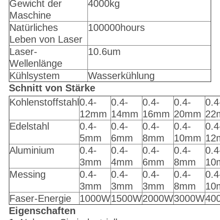
Gewicht der
4000kg
Maschine
Natürliches
100000hours
Leben von Laser
Laser-
10.6um
Wellenlänge
Kühlsystem
Wasserkühlung
Schnitt von Stärke
Kohlenstoffstahl
0.4-
0.4-
0.4-
0.4-
0.4
12mm
14mm
16mm
20mm
22
Edelstahl
0.4-
0.4-
0.4-
0.4-
0.4
5mm
6mm
8mm
10mm
12
Aluminium
0.4-
0.4-
0.4-
0.4-
0.4
3mm
4mm
6mm
8mm
10
Messing
0.4-
0.4-
0.4-
0.4-
0.4
3mm
3mm
3mm
8mm
10
Faser-Energie
1000W
1500W
2000W
3000W
40
Eigenschaften