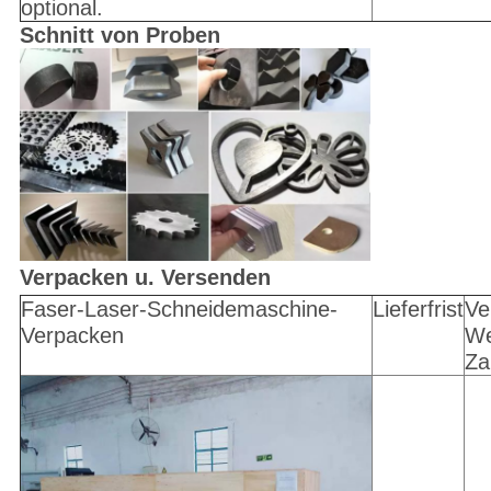
optional.
Schnitt von Proben
Verpacken u. Versenden
Faser-Laser-Schneidemaschine-
Lieferfrist
Ve
Verpacken
We
Za