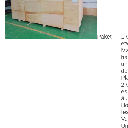
Paket
1.
et
Ma
ha
un
de
Pl
2.
es
äu
Ho
fe
Ve
Un