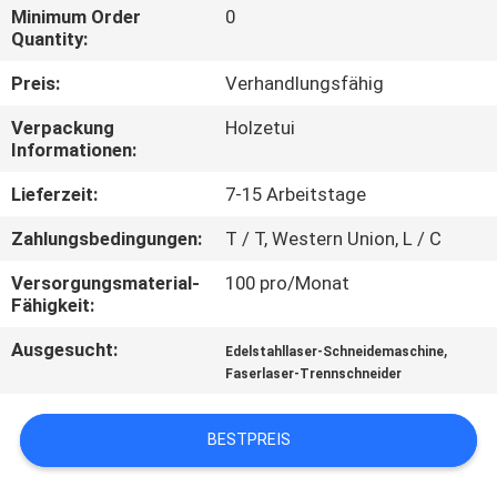
TOUR
Minimum Order
0
Quantity:
QUALITÄTSKONTROLLE
Preis:
Verhandlungsfähig
Verpackung
Holzetui
Informationen:
KONTAKTIERE
UNS
Lieferzeit:
7-15 Arbeitstage
Zahlungsbedingungen:
T / T, Western Union, L / C
FORDERN
Versorgungsmaterial-
100 pro/Monat
SIE
Fähigkeit:
EIN
Ausgesucht:
,
Edelstahllaser-Schneidemaschine
ANGEBOT
Faserlaser-Trennschneider
AN
BESTPREIS
РУССКИЙ