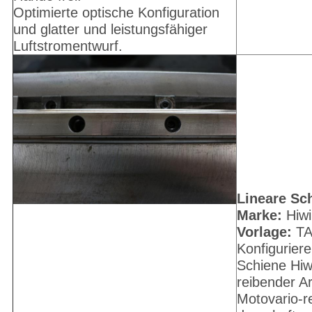
Optimierte optische Konfiguration
und glatter und leistungsfähiger
Luftstromentwurf.
Lineare Sc
Marke:
Hiwi
Vorlage:
TA
Konfiguriere
Schiene Hiw
reibender A
Motovario-r