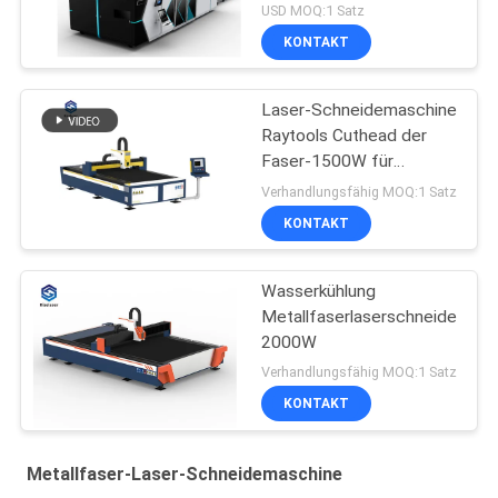
für Metall
USD MOQ:1 Satz
KONTAKT
Laser-Schneidemaschine
Raytools Cuthead der
Faser-1500W für
Aluminiumlegierung
Verhandlungsfähig MOQ:1 Satz
KONTAKT
Wasserkühlung
Metallfaserlaserschneider
2000W
Verhandlungsfähig MOQ:1 Satz
KONTAKT
Metallfaser-Laser-Schneidemaschine