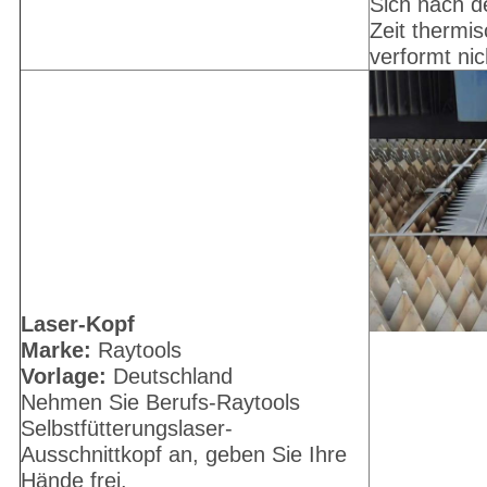
Sich nach d
Zeit thermi
verformt nic
Laser-Kopf
Marke:
Raytools
Vorlage:
Deutschland
Nehmen Sie Berufs-Raytools
Selbstfütterungslaser-
Ausschnittkopf an, geben Sie Ihre
Hände frei.