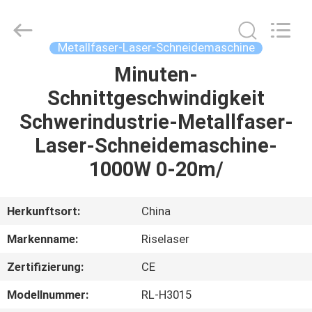
Riselaser
Technology
Co.,
Ltd.
All
Metallfaser-Laser-Schneidemaschine
Rights
Reserved.
Minuten-
HEIM
Schnittgeschwindigkeit
PRODUKTE
Schwerindustrie-Metallfaser-
Laser-Schneidemaschine-
VR-
1000W 0-20m/
SHOW
Herkunftsort:
China
ÜBER
Markenname:
Riselaser
UNS
Zertifizierung:
CE
FABRIK-
Modellnummer:
RL-H3015