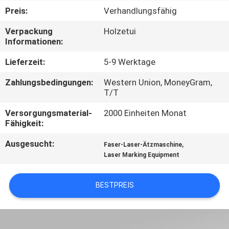
TOUR
Preis:
Verhandlungsfähig
Verpackung
Holzetui
QUALITÄTSKONTROLLE
Informationen:
Lieferzeit:
5-9 Werktage
KONTAKTIERE
Zahlungsbedingungen:
Western Union, MoneyGram,
UNS
T/T
Versorgungsmaterial-
2000 Einheiten Monat
FORDERN
Fähigkeit:
SIE
Ausgesucht:
,
Faser-Laser-Ätzmaschine
EIN
Laser Marking Equipment
ANGEBOT
BESTPREIS
AN
РУССКИЙ