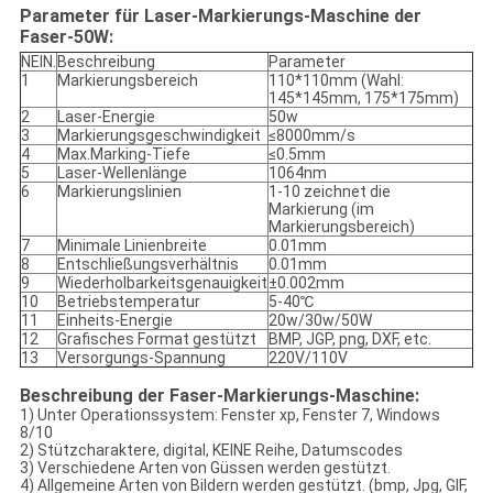
Parameter für Laser-Markierungs-Maschine der
Faser-50W:
NEIN.
Beschreibung
Parameter
1
Markierungsbereich
110*110mm (Wahl:
145*145mm, 175*175mm)
2
Laser-Energie
50w
3
Markierungsgeschwindigkeit
≤8000mm/s
4
Max.Marking-Tiefe
≤0.5mm
5
Laser-Wellenlänge
1064nm
6
Markierungslinien
1-10 zeichnet die
Markierung (im
Markierungsbereich)
7
Minimale Linienbreite
0.01mm
8
Entschließungsverhältnis
0.01mm
9
Wiederholbarkeitsgenauigkeit
±0.002mm
10
Betriebstemperatur
5-40℃
11
Einheits-Energie
20w/30w/50W
12
Grafisches Format gestützt
BMP, JGP, png, DXF, etc.
13
Versorgungs-Spannung
220V/110V
Beschreibung der Faser-Markierungs-Maschine:
1)
Unter Operationssystem: Fenster xp, Fenster 7, Windows
8/10
2)
Stützcharaktere, digital, KEINE Reihe, Datumscodes
3)
Verschiedene Arten von Güssen werden gestützt.
4)
Allgemeine Arten von Bildern werden gestützt. (bmp, Jpg, GIF,