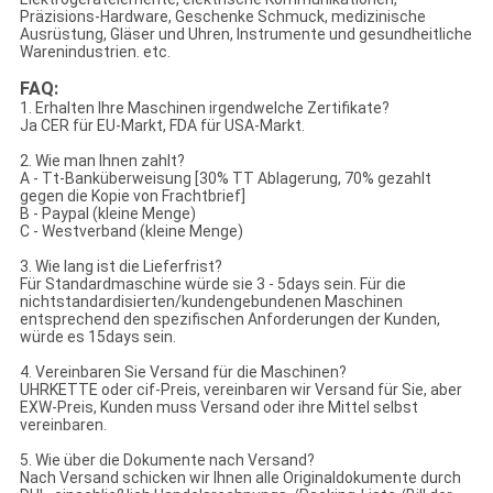
Präzisions-Hardware, Geschenke Schmuck, medizinische
Ausrüstung, Gläser und Uhren, Instrumente und gesundheitliche
Warenindustrien. etc.
FAQ:
1.
Erhalten Ihre Maschinen irgendwelche Zertifikate?
Ja CER für EU-Markt, FDA für USA-Markt.
2.
Wie man Ihnen zahlt?
A -
Tt-Banküberweisung [30% TT Ablagerung, 70% gezahlt
gegen die Kopie von Frachtbrief]
B -
Paypal (kleine Menge)
C -
Westverband (kleine Menge)
3.
Wie lang ist die Lieferfrist?
Für Standardmaschine würde sie 3 - 5days sein. Für die
nichtstandardisierten/kundengebundenen Maschinen
entsprechend den spezifischen Anforderungen der Kunden,
würde es 15days sein.
4.
Vereinbaren Sie Versand für die Maschinen?
UHRKETTE oder cif-Preis, vereinbaren wir Versand für Sie, aber
EXW-Preis, Kunden muss Versand oder ihre Mittel selbst
vereinbaren.
5.
Wie über die Dokumente nach Versand?
Nach Versand schicken wir Ihnen alle Originaldokumente durch