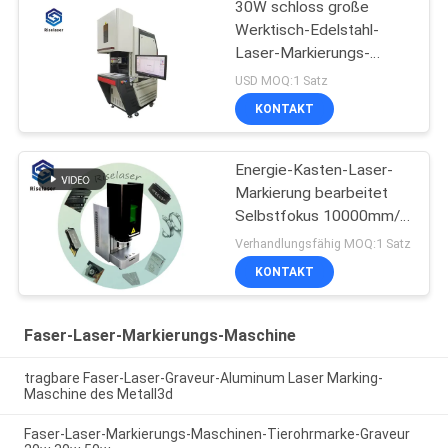
30W schloss große
Werktisch-Edelstahl-
Laser-Markierungs-
Maschine für Metalle ein
USD MOQ:1 Satz
KONTAKT
Energie-Kasten-Laser-
Markierung bearbeitet
Selbstfokus 10000mm/S
für Schmuck-Ring
Verhandlungsfähig MOQ:1 Satz
maschinell
KONTAKT
Faser-Laser-Markierungs-Maschine
tragbare Faser-Laser-Graveur-Aluminum Laser Marking-
Maschine des Metall3d
Faser-Laser-Markierungs-Maschinen-Tierohrmarke-Graveur