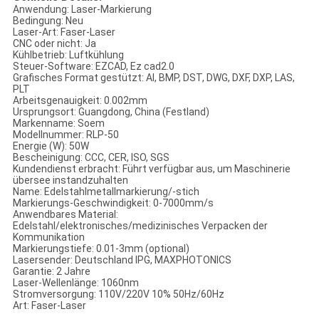
Anwendung: Laser-Markierung
Bedingung: Neu
Laser-Art: Faser-Laser
CNC oder nicht: Ja
Kühlbetrieb: Luftkühlung
Steuer-Software: EZCAD, Ez cad2.0
Grafisches Format gestützt: AI, BMP, DST, DWG, DXF, DXP, LAS,
PLT
Arbeitsgenauigkeit: 0.002mm
Ursprungsort: Guangdong, China (Festland)
Markenname: Soem
Modellnummer: RLP-50
Energie (W): 50W
Bescheinigung: CCC, CER, ISO, SGS
Kundendienst erbracht: Führt verfügbar aus, um Maschinerie
übersee instandzuhalten
Name: Edelstahlmetallmarkierung/-stich
Markierungs-Geschwindigkeit: 0-7000mm/s
Anwendbares Material:
Edelstahl/elektronisches/medizinisches Verpacken der
Kommunikation
Markierungstiefe: 0.01-3mm (optional)
Lasersender: Deutschland IPG, MAXPHOTONICS
Garantie: 2 Jahre
Laser-Wellenlänge: 1060nm
Stromversorgung: 110V/220V 10% 50Hz/60Hz
Art: Faser-Laser