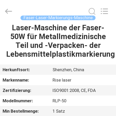
Riselaser
Technology
Co.,
Ltd.
All
Faser-Laser-Markierungs-Maschine
Rights
Reserved.
Laser-Maschine der Faser-
HEIM
50W für Metallmedizinische
PRODUKTE
Teil und -Verpacken- der
Lebensmittelplastikmarkierung
VR-
SHOW
Herkunftsort:
Shenzhen, China
Markenname:
Rise laser
ÜBER
Zertifizierung:
ISO9001:2008, CE, FDA
UNS
Modellnummer:
RLP-50
FABRIK-
Min Bestellmenge:
1 Satz