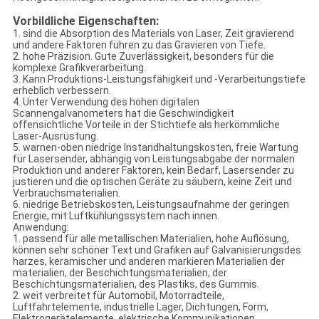
Vorbildliche Eigenschaften:
1. sind die Absorption des Materials von Laser, Zeit gravierend
und andere Faktoren führen zu das Gravieren von Tiefe.
2. hohe Präzision. Gute Zuverlässigkeit, besonders für die
komplexe Grafikverarbeitung.
3. Kann Produktions-Leistungsfähigkeit und -Verarbeitungstiefe
erheblich verbessern.
4. Unter Verwendung des hohen digitalen
Scannengalvanometers hat die Geschwindigkeit
offensichtliche Vorteile in der Stichtiefe als herkömmliche
Laser-Ausrüstung.
5. warnen-oben niedrige Instandhaltungskosten, freie Wartung
für Lasersender, abhängig von Leistungsabgabe der normalen
Produktion und anderer Faktoren, kein Bedarf, Lasersender zu
justieren und die optischen Geräte zu säubern, keine Zeit und
Verbrauchsmaterialien.
6. niedrige Betriebskosten, Leistungsaufnahme der geringen
Energie, mit Luftkühlungssystem nach innen.
Anwendung:
1. passend für alle metallischen Materialien, hohe Auflösung,
können sehr schöner Text und Grafiken auf Galvanisierungsdes
harzes, keramischer und anderen markieren Materialien der
materialien, der Beschichtungsmaterialien, der
Beschichtungsmaterialien, des Plastiks, des Gummis.
2. weit verbreitet für Automobil, Motorradteile,
Luftfahrtelemente, industrielle Lager, Dichtungen, Form,
Elektrogerätelemente, elektrische Kommunikationen,