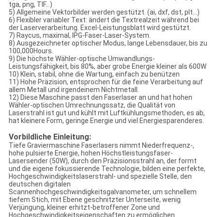
tga, png, TIF…)
5)
Allgemeine Vektorbilder werden gestützt. (ai, dxf, dst, plt…)
6)
Flexibler variabler Text: ändert die Textrealzeit während bei
der Laserverarbeitung. Excel-Leistungsblatt wird gestützt.
7)
Raycus, maximal, IPG-Faser-Laser-System.
8)
Ausgezeichneter optischer Modus, lange Lebensdauer, bis zu
100,000Hours.
9)
Die höchste Wähler-optische Umwandlungs-
Leistungsfähigkeit, bis 80%, aber grobe Energie kleiner als 600W
10)
Klein, stabil, ohne die Wartung, einfach zu benützen
11)
Hohe Präzision, entsprochen für die feine Verarbeitung auf
allem Metall und irgendeinem Nichtmetall.
12)
Diese Maschine passt den Faserlaser an und hat hohen
Wähler-optischen Umrechnungssatz, die Qualität von
Laserstrahl ist gut und kühlt mit Luftkühlungsmethoden, es ab,
hat kleinere Form, geringe Energie und viel Energiesparenderes.
Vorbildliche Einleitung:
Tiefe Graviermaschine Faserlasers nimmt Niederfrequenz-,
hohe pulsierte Energie, hohen Höchstleistungsfaser-
Lasersender (50W), durch den Präzisionsstrahl an, der formt
und die eigene fokussierende Technologie, bilden eine perfekte,
Hochgeschwindigkeitslaserstrahl- und spezielle Stelle, den
deutschen digitalen
Scannenhochgeschwindigkeitsgalvanometer, um schnellem
tiefem Stich, mit Ebene geschnitzter Unterseite, wenig
Verjüngung, kleiner erhitzt-betroffener Zone und
Hochgeschwindigkeitseigenschaften zu ermöglichen.