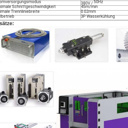
romversorgungsmodus
50Hz
380V /
imale Schnittgeschwindigkeit
45m/min
imale Trennliniebreite
0.02mm
lbetrieb
3P Wasserkühlung
sätze: