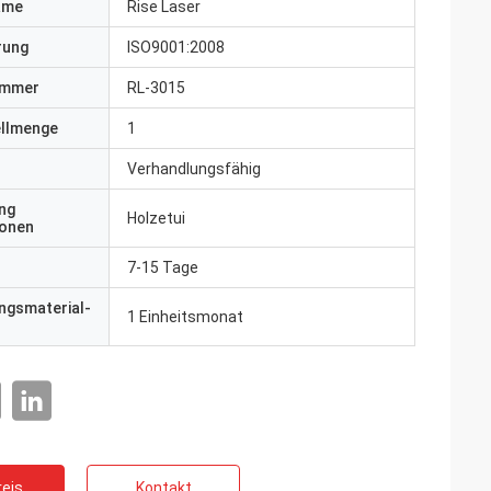
ame
Rise Laser
erung
ISO9001:2008
ummer
RL-3015
ellmenge
1
Verhandlungsfähig
ng
Holzetui
ionen
7-15 Tage
ngsmaterial-
1 Einheitsmonat
eis
Kontakt