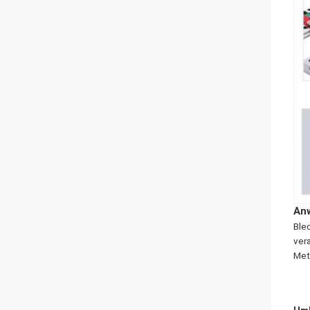
Anw
Ble
ver
Met