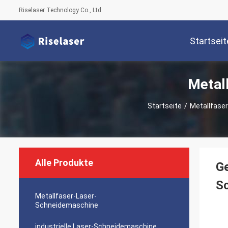
Riselaser Technology Co., Ltd
Startseit
Metal
Startseite
/
Metallfase
Alle Produkte
Ge
S
Metallfaser-Laser-
Schneidemaschine
industrielle Laser-Schneidemaschine