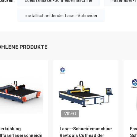
auten:
Edelstahllaser-Schneidemaschine
Faserlaser-
metallschneidender Laser-Schneider
HLENE PRODUKTE
VIDEO
erkühlung
Laser-Schneidemaschine
Fas
llfaserlaserschneider
Raytools Cuthead der
Sch