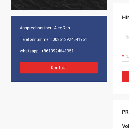
Firma besonders der Service.
HI
Ansprechpartner :
Alex Ren
Telefonnummer :
008613924641951
whatsapp :
+8613924641951
Kontakt
PR
Vo