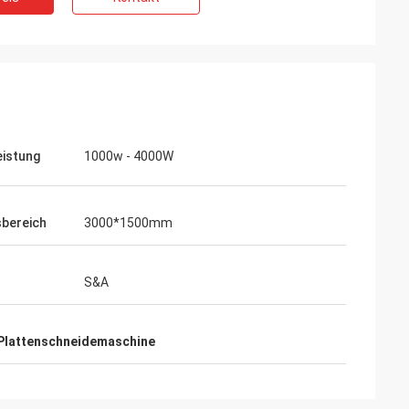
eistung
1000w - 4000W
sbereich
3000*1500mm
S&A
Gustavo
Plattenschneidemaschine
k für das Verpacken. Ihre Pakete sind
 entworfen und sorgfältig vorbereitet.
cke verurteilen!