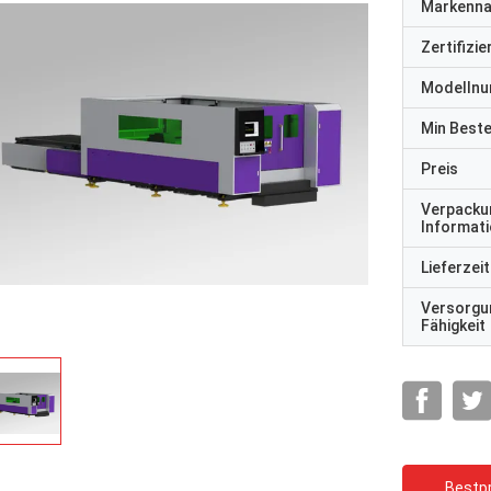
Markenn
Zertifizi
Modelln
Min Best
Preis
Verpacku
Informat
Lieferzeit
Versorgu
Fähigkeit
Bestpr