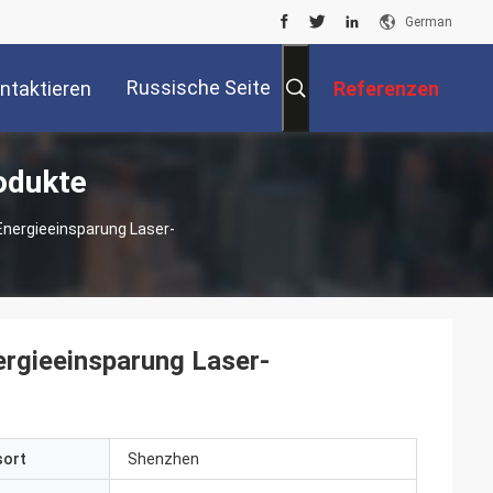
German
Russische Seite
ntaktieren
Referenzen
odukte
Sie Uns
Energieeinsparung Laser-
ergieeinsparung Laser-
sort
Shenzhen