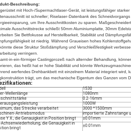
dukt-Beschreibung:
gerüstet mit Hoch-/Supermachtlaser-Gerät, ist leistungsfähiger starker
ttenausschnitt ist schneller; Riselaser-Datenbank des Schneidvorgangs
rgieeinsparung, um Ihre Ausschnittkosten zu sparen. Maßgeschneider
imale Ausschnittstrecke schließt 50mm Aluminiumplatte, 30mm Edelstah
rbeiten Sie Bettfokusse auf Herstellbarkeit, Stabilität und Dämpfungsfäh
pfungsfähigkeit ist niedrig. Während Graueisen hohes Kohlenstoffgeha
, könnte diese Struktur Stoßdämpfung und Verschleißfestigkeit verbe
arbeitung verringern.
amt-in-ein-förmiger Castingprozeß nach alternder Behandlung, können 
orieren, das heißt hat er hohe Stabilität und könnte Werkzeugmaschine
rend werfendes Drehbankbett mit einzelnem Material integriert wird, k
gkonstruktion trägt, um das mechanische Eigentum des Ganzen vom D
ezifikationen:
ell
1530
er-Wellenlänge
1080nm
schnittstärke
0.2-16mm
erausgangsleistung
1000W
imum, das Strecke verarbeitet
3000 *1500mm
chinen-Antriebsmodus
importierte Zahnstange u
se Y X., die Genauigkeit in Position bringt
±0.01mm
-Achsenwiederholung, die Genauigkeit in
±0.01mm
ition bringt