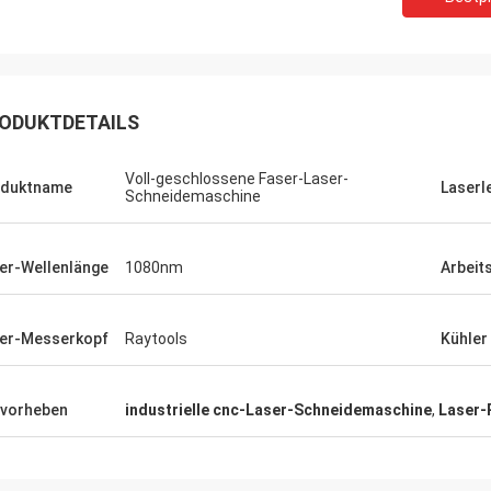
ODUKTDETAILS
Voll-geschlossene Faser-Laser-
oduktname
Laserl
Schneidemaschine
er-Wellenlänge
1080nm
Arbeit
er-Messerkopf
Raytools
Kühler
Stefano
vorheben
industrielle cnc-Laser-Schneidemaschine
,
Laser-
Dan
Die Maschine schaut starkes… gut
gut
,
gebaut. wie es!
Bli
re