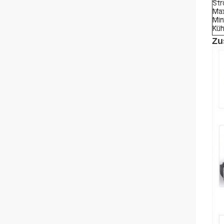
St
Max
Min
Küh
Zu