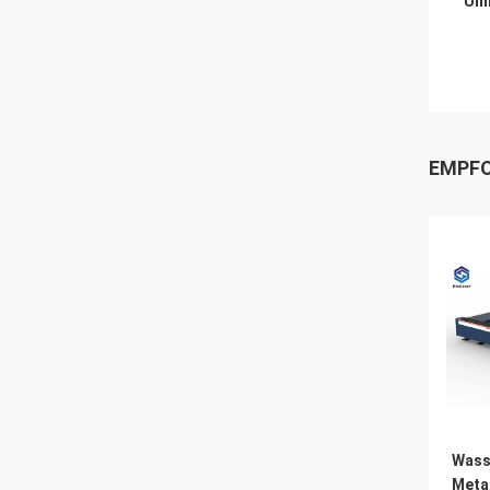
Umb
EMPFO
Wass
Meta