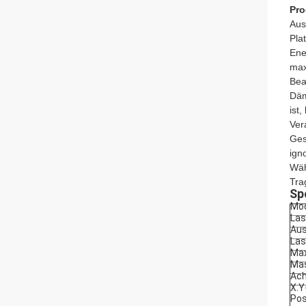
Pro
Aus
Pla
Ene
max
Bea
Däm
ist
Ver
Ges
ign
Wäh
Tra
Sp
Mod
Las
Aus
Las
Max
Mas
Ach
X.Y
Pos