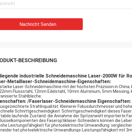
Nachricht Senden
ODUKT-BESCHREIBUNG
liegende industrielle Schneidemaschine Laser-2000W für Ro
ser-Metalllaser-Schneidemaschine-Eigenschaften:
 starke Laser-Schneidemaschine mit der höchsten Präzision in China,
 22mm Flussstahl, 12mm Edelstahl, 10mm Aluminium, 5mm Messing, 
vanisierte Stahlbleche.
genschaften: /Faserlaser-Schneidemaschine Eigenschaften:
usgezeichnete Strahlnqualität: Kleinerer Fokusdurchmesser und hohe 
chnelle Schnittgeschwindigkeit: Schnittgeschwindigkeit dieses Fase
tabile laufende Zustand: die Annahme der Spitzenwelt importierte Fase
lüsselkomponenten des Faseroptiklaser-Schneiders können die Leben
ohe Leistungsfähigkeit für photoelektrische Umwandlung: vergleiche
neider hat photoelektrische Umwandlungs-Leistungsfähigkeit mit 3mal