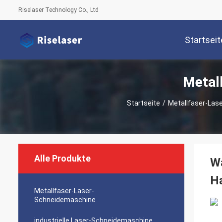
Riselaser Technology Co., Ltd
Startseit
Metal
Startseite
/
Metallfaser-Las
Alle Produkte
Wa
H
Metallfaser-Laser-
Schneidemaschine
industrielle Laser-Schneidemaschine