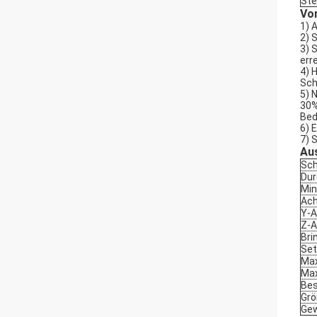
Ste
Vo
1)
A
2)
S
3)
S
err
4)
H
Sch
5)
N
30%
Bed
6)
E
7)
S
Aus
Sch
Du
Min
Ach
Y-
Z-
Bri
Set
Max
Max
Bes
Grö
Gew