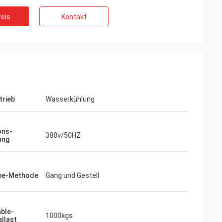
eis
Kontakt
trieb
Wasserkühlung
ons-
380v/50HZ
ung
ebe-Methode
Gang und Gestell
Gustavo
Verpacken. Ihre Pakete sind
 und sorgfältig vorbereitet.
ble-
1000kgs
ilen!
llast