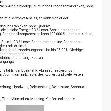
ne:
fach-Arbeit, niedrige laute, hohe Drehgeschwindigkeit, hohe
it mit Servosystem ist, so kann sich er der
istungsfähigkeit, hohe Qualität.
ls die gleiche Energie CO2-Laser-Schneidemaschine.
ung, Schlüsselkomponenten kann 100.000 Stunden erreichen
n Sie mit CO2-Laser-Schneidemaschine, Faserlaser-
eit mit dreimal.
ektrischer Umrechnungssatz ist bis 25-30%. Niedriger
Schneidemaschine.
AbwehrInstandhaltungskosten;
lengangs.
onstahls, der Edelstahl-, Aluminiumlegierungs-,
der Aluminiumzinkplatte, des Kupfers und vieler Arten
, Werbung, Handwerk, Beleuchtung, Dekoration, Schmuck,
g, Titan, Aluminium, Messing, Kupfer und andere