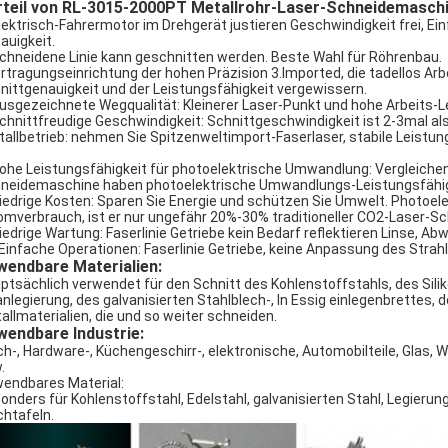
rteil von RL-3015-2000PT Metallrohr-Laser-Schneidemaschi
lektrisch-Fahrermotor im Drehgerät justieren Geschwindigkeit frei, Ein
auigkeit.
chneidene Linie kann geschnitten werden. Beste Wahl für Röhrenbau.
rtragungseinrichtung der hohen Präzision 3.Imported, die tadellos Arbe
nittgenauigkeit und der Leistungsfähigkeit vergewissern.
usgezeichnete Wegqualität: Kleinerer Laser-Punkt und hohe Arbeits-Le
chnittfreudige Geschwindigkeit: Schnittgeschwindigkeit ist 2-3mal a
tallbetrieb: nehmen Sie Spitzenweltimport-Faserlaser, stabile Leist
ohe Leistungsfähigkeit für photoelektrische Umwandlung: Vergleiche
neidemaschine haben photoelektrische Umwandlungs-Leistungsfähigk
iedrige Kosten: Sparen Sie Energie und schützen Sie Umwelt. Photoel
omverbrauch, ist er nur ungefähr 20%-30% traditioneller CO2-Laser-
iedrige Wartung: Faserlinie Getriebe kein Bedarf reflektieren Linse, 
Einfache Operationen: Faserlinie Getriebe, keine Anpassung des Strah
wendbare Materialien:
ptsächlich verwendet für den Schnitt des Kohlenstoffstahls, des Silik
anlegierung, des galvanisierten Stahlblech-, In Essig einlegenbrettes, 
allmaterialien, die und so weiter schneiden.
endbare Industrie:
ch-, Hardware-, Küchengeschirr-, elektronische, Automobilteile, Glas
.
endbares Material:
onders für Kohlenstoffstahl, Edelstahl, galvanisierten Stahl, Legierun
chtafeln.