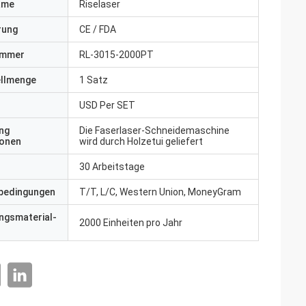
ame
Riselaser
erung
CE / FDA
ummer
RL-3015-2000PT
ellmenge
1 Satz
USD Per SET
ng
Die Faserlaser-Schneidemaschine
ionen
wird durch Holzetui geliefert
30 Arbeitstage
bedingungen
T/T, L/C, Western Union, MoneyGram
ngsmaterial-
2000 Einheiten pro Jahr