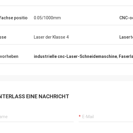
Yachse positio
0.05/1000mm
CNC-od
sse
Laser der Klasse 4
Lasert
vorheben
industrielle cnc-Laser-Schneidemaschine
,
Faserl
NTERLASS EINE NACHRICHT