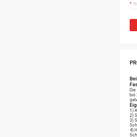
PR
Bei
Fa
Die
bis
gal
Ei
1)
A
2)
S
3)
S
Sch
4)
H
Sch