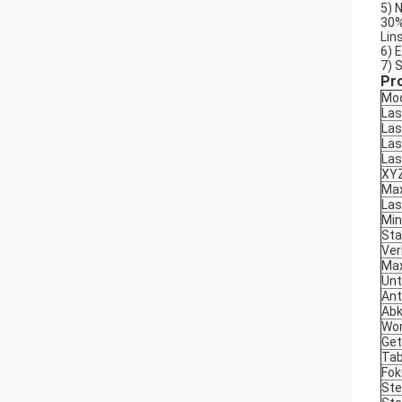
5)
N
30%
Lin
6)
E
7)
S
Pr
Mod
Las
Las
Las
Las
XYZ
Max
Las
Min
Sta
Ver
Max
Unt
Ant
Abk
Wo
Get
Tab
Fo
St