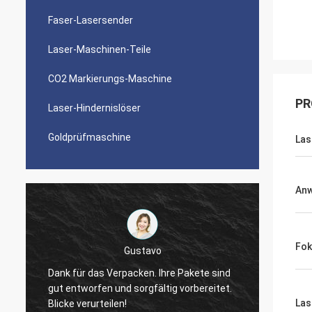
Faser-Lasersender
Laser-Maschinen-Teile
CO2 Markierungs-Maschine
PR
Laser-Hindernislöser
Goldprüfmaschine
Las
An
Sieger
Fo
Danke, Zoe. Ich informierte Sie gerade
akete sind
mich zitierte um 5 Menschen über
orbereitet.
Lasersender. Es gab billigere Angebote,
Las
aber ich wähle Sie am Ende. Ich mag Ihre