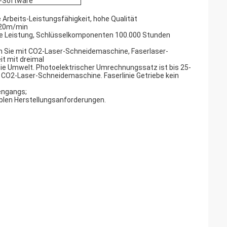
t-Software
Arbeits-Leistungsfähigkeit, hohe Qualität
s 20m/min
ile Leistung, Schlüsselkomponenten 100.000 Stunden
n Sie mit CO2-Laser-Schneidemaschine, Faserlaser-
t mit dreimal
 Sie Umwelt. Photoelektrischer Umrechnungssatz ist bis 25-
r CO2-Laser-Schneidemaschine. Faserlinie Getriebe kein
lengangs;
iblen Herstellungsanforderungen.