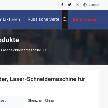
German
Russische Seite
ntaktieren
Referenzen
odukte
Sie Uns
, Laser-Schneidemaschine Für
er, Laser-Schneidemaschine für
sort
Shenzhen, China