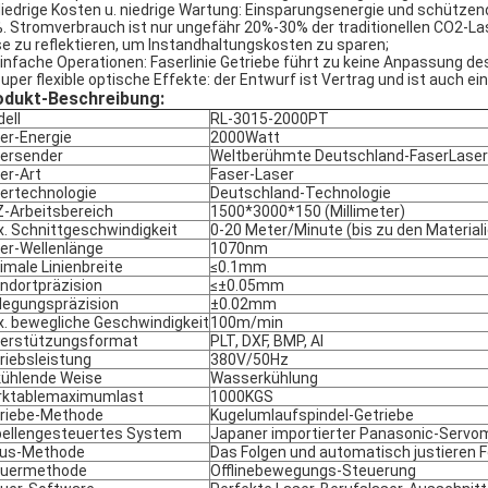
iedrige Kosten u. niedrige Wartung: Einsparungsenergie und schütze
. Stromverbrauch ist nur ungefähr 20%-30% der traditionellen CO2-La
se zu reflektieren, um Instandhaltungskosten zu sparen;
infache Operationen: Faserlinie Getriebe führt zu keine Anpassung de
uper flexible optische Effekte: der Entwurf ist Vertrag und ist auch e
odukt-Beschreibung:
ell
RL-3015-2000PT
er-Energie
2
000Watt
ersender
Weltberühmte Deutschland-FaserLaser
er-Art
Faser-Laser
ertechnologie
Deutschland-Technologie
-Arbeitsbereich
1500*3000*150 (Millimeter)
. Schnittgeschwindigkeit
0-20 Meter/Minute (bis zu den Material
er-Wellenlänge
1070nm
imale Linienbreite
≤0.1mm
ndortpräzision
≤±0.05mm
legungspräzision
±0.02mm
. bewegliche Geschwindigkeit
100m/min
erstützungsformat
PLT, DXF, BMP, AI
riebsleistung
380V/50Hz
ühlende Weise
Wasserkühlung
rktablemaximumlast
1000KGS
riebe-Methode
Kugelumlaufspindel-Getriebe
ellengesteuertes System
Japaner importierter Panasonic-Servo
kus-Methode
Das Folgen und automatisch justieren 
euermethode
Offlinebewegungs-Steuerung