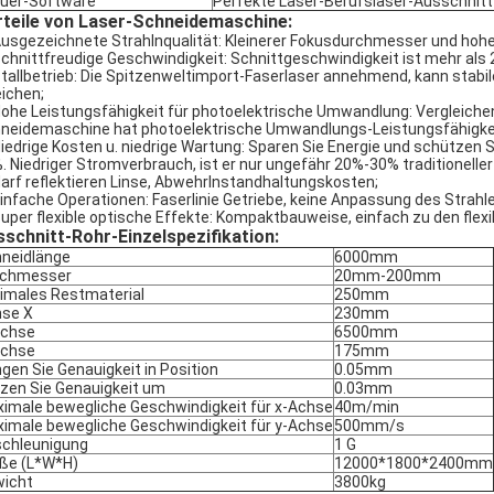
uer-Software
Perfekte Laser-Berufslaser-Ausschnit
rteile von Laser-Schneidemaschine:
usgezeichnete Strahlnqualität: Kleinerer Fokusdurchmesser und hohe 
chnittfreudige Geschwindigkeit: Schnittgeschwindigkeit ist mehr al
tallbetrieb: Die Spitzenweltimport-Faserlaser annehmend, kann stab
eichen;
ohe Leistungsfähigkeit für photoelektrische Umwandlung: Vergleiche
neidemaschine hat photoelektrische Umwandlungs-Leistungsfähigkei
iedrige Kosten u. niedrige Wartung: Sparen Sie Energie und schützen
. Niedriger Stromverbrauch, ist er nur ungefähr 20%-30% traditionelle
arf reflektieren Linse, AbwehrInstandhaltungskosten;
infache Operationen: Faserlinie Getriebe, keine Anpassung des Strah
uper flexible optische Effekte: Kompaktbauweise, einfach zu den flex
schnitt-Rohr-Einzelspezifikation:
neidlänge
6000mm
rchmesser
20mm-200mm
imales Restmaterial
250mm
se X
230mm
Achse
6500mm
Achse
175mm
ngen Sie Genauigkeit in Position
0.05mm
zen Sie Genauigkeit um
0.03mm
imale bewegliche Geschwindigkeit für x-Achse
40m/min
imale bewegliche Geschwindigkeit für y-Achse
500mm/s
chleunigung
1 G
ße (L*W*H)
12000*1800*2400mm
icht
3800kg