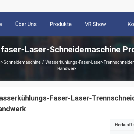
e
Über Uns
Produkte
VR Show
Ko
lfaser-Laser-Schneidemaschine Pr
er-Schneidemaschine
/
Wasserkühlungs-Faser-Laser-Trennschneider
Handwerk
sserkühlungs-Faser-Laser-Trennschneid
andwerk
Herkunft