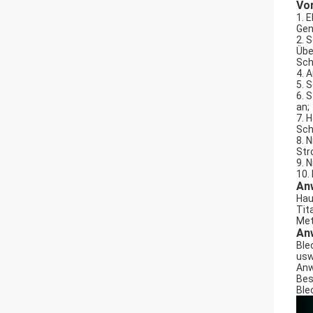
Vo
1.
E
Gen
2.
S
Übe
Sch
4.
A
5.
S
6.
S
an;
7.
H
Sch
8.
N
Str
9.
N
10.
An
Hau
Tit
Met
Anw
Ble
usw
Anw
Bes
Ble