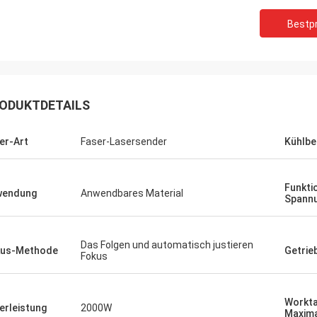
Bestpr
ODUKTDETAILS
er-Art
Faser-Lasersender
Kühlbe
Funkti
wendung
Anwendbares Material
Spann
Das Folgen und automatisch justieren
kus-Methode
Getri
Fokus
Stefano
Dank für das 
Die Maschine schaut starkes… gut
gut entworfen
gebaut. wie es!
Workta
erleistung
2000W
Blicke verurte
Maxima