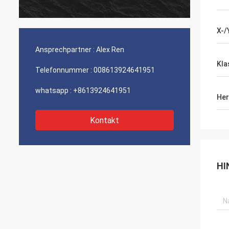
Firma besonders der Service.
X-/
Ansprechpartner :
Alex Ren
Kla
Telefonnummer :
008613924641951
whatsapp :
+8613924641951
Her
Kontakt
HI