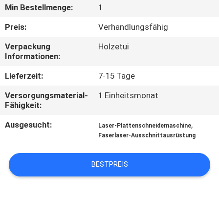
TOUR
Min Bestellmenge:
1
Preis:
Verhandlungsfähig
QUALITÄTSKONTROLLE
Verpackung
Holzetui
Informationen:
KONTAKTIERE
Lieferzeit:
7-15 Tage
UNS
Versorgungsmaterial-
1 Einheitsmonat
Fähigkeit:
FORDERN
Ausgesucht:
,
Laser-Plattenschneidemaschine
SIE
Faserlaser-Ausschnittausrüstung
EIN
ANGEBOT
BESTPREIS
AN
РУССКИЙ