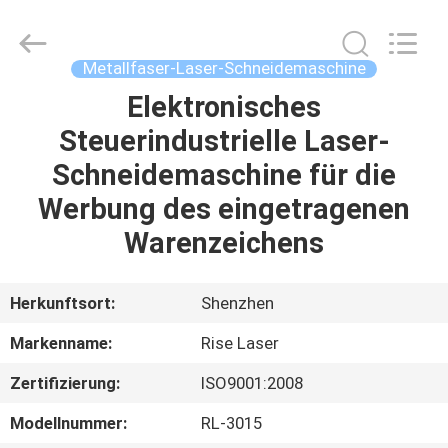
Riselaser
Technology
Co.,
Ltd.
All
Metallfaser-Laser-Schneidemaschine
Rights
Reserved.
Elektronisches
HEIM
Steuerindustrielle Laser-
PRODUKTE
Schneidemaschine für die
Werbung des eingetragenen
VR-
Warenzeichens
SHOW
Herkunftsort:
Shenzhen
ÜBER
Markenname:
Rise Laser
UNS
Zertifizierung:
ISO9001:2008
FABRIK-
Modellnummer:
RL-3015