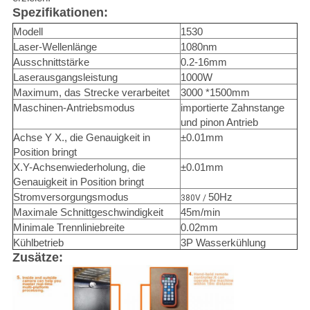
Spezifikationen:
Modell
1530
Laser-Wellenlänge
1080nm
Ausschnittstärke
0.2-16mm
Laserausgangsleistung
1000W
Maximum, das Strecke verarbeitet
3000 *1500mm
Maschinen-Antriebsmodus
importierte Zahnstange
und pinon Antrieb
Achse Y X., die Genauigkeit in
±0.01mm
Position bringt
X.Y-Achsenwiederholung, die
±0.01mm
Genauigkeit in Position bringt
Stromversorgungsmodus
50Hz
380V /
Maximale Schnittgeschwindigkeit
45m/min
Minimale Trennliniebreite
0.02mm
Kühlbetrieb
3P Wasserkühlung
Zusätze: