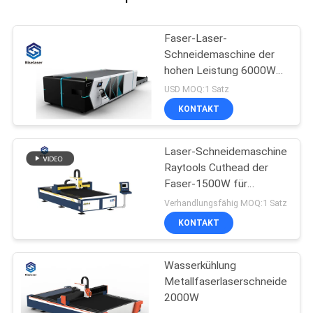
Faser-Laser-
Schneidemaschine der
hohen Leistung 6000W
für Metall
USD MOQ:1 Satz
KONTAKT
Laser-Schneidemaschine
Raytools Cuthead der
Faser-1500W für
Aluminiumlegierung
Verhandlungsfähig MOQ:1 Satz
KONTAKT
Wasserkühlung
Metallfaserlaserschneider
2000W