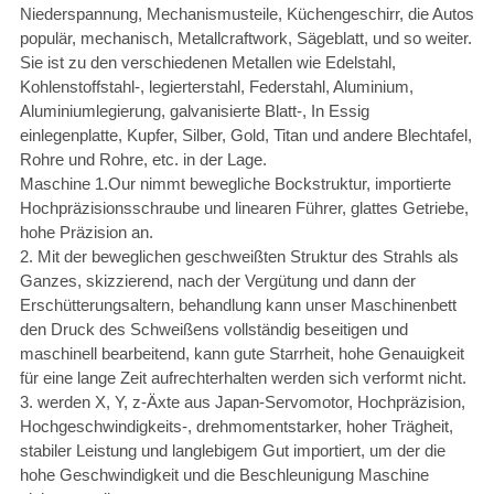
Niederspannung, Mechanismusteile, Küchengeschirr, die Autos
populär, mechanisch, Metallcraftwork, Sägeblatt, und so weiter.
Sie ist zu den verschiedenen Metallen wie Edelstahl,
Kohlenstoffstahl-, legierterstahl, Federstahl, Aluminium,
Aluminiumlegierung, galvanisierte Blatt-, In Essig
einlegenplatte, Kupfer, Silber, Gold, Titan und andere Blechtafel,
Rohre und Rohre, etc. in der Lage.
Maschine 1.Our nimmt bewegliche Bockstruktur, importierte
Hochpräzisionsschraube und linearen Führer, glattes Getriebe,
hohe Präzision an.
2. Mit der beweglichen geschweißten Struktur des Strahls als
Ganzes, skizzierend, nach der Vergütung und dann der
Erschütterungsaltern, behandlung kann unser Maschinenbett
den Druck des Schweißens vollständig beseitigen und
maschinell bearbeitend, kann gute Starrheit, hohe Genauigkeit
für eine lange Zeit aufrechterhalten werden sich verformt nicht.
3. werden X, Y, z-Äxte aus Japan-Servomotor, Hochpräzision,
Hochgeschwindigkeits-, drehmomentstarker, hoher Trägheit,
stabiler Leistung und langlebigem Gut importiert, um der die
hohe Geschwindigkeit und die Beschleunigung Maschine