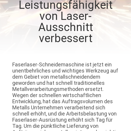
Leistungsfähigkeit
TOUR
von Laser-
QUALITÄTSKONTROLLE
Ausschnitt
verbessert
KONTAKTIERE
UNS
Faserlaser-Schneidemaschine ist jetzt ein
FORDERN
unentbehrliches und wichtiges Werkzeug auf
dem Gebiet von metallschneidendem
SIE
geworden und hat schnell traditionelles
EIN
Metallverarbeitungsmethoden ersetzt.
Wegen der schnellen wirtschaftlichen
ANGEBOT
Entwicklung, hat das Auftragsvolumen des
Metalls Unternehmen verarbeitend sich
AN
schnell erhöht, und die Arbeitsbelastung von
Faserlaser-Ausrüstung erhöht sich Tag für
Tag. Um die pünktliche Lieferung von
РУССКИЙ