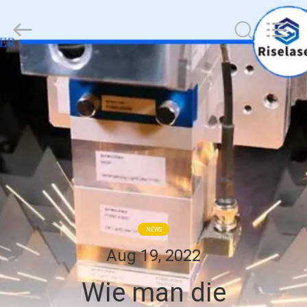
Riselaser
Technology
Co.,
Ltd.
All
Rights
Reserved.
HEIM
PRODUKTE
VR-
SHOW
ÜBER
NEWS
UNS
Aug 19, 2022
Wie man die
FABRIK-